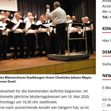
Arti
Anze
Wir s
Tel.:
KOM
Hier
DEM
Sieh
NEW
des Männerchores Stadtbergen ihrem Chorleiter Johann Mayer.
ner Streil.
E-Ma
enarbeit für die kommenden Auftritte begonnen. Im
ditionelle jährliche Muttertagskonzert am 10. Mai 2020,
Ich 
hmittags um 16:30 Uhr stattfindet.
ak
e noch ausreichende Anzahl von Sängern hat, so ist