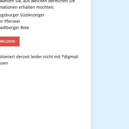
 wählen Sie, aus welchen Bereichen Sie
rmationen erhalten möchten:
gsburger SüdAnzeiger
r Pferseer
adtberger Bote
tioniert derzeit leider nicht mit *@gmail
ssen