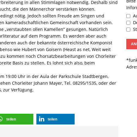
Bitte
erbreiterung in allen Stimmlagen notwendig. Deshalb sind
Info
ucht, die den Männerchor verstärken können.
Au
edingt nötig. Jedoch sollten Freude am Singen und
De
kten kameradschaftlichen Gemeinschaft vorhanden sein.
St
 „verstaubten ollen Kamellen“ gesungen. Natürlich
horliteratur auf dem Programm. Es werden aber auch
 anderen auch der bekannte österreichische Komponist
benso wie Hubert von Goisern (Heast as net, Weit weit
Dazu kommen noch Chorsatzbearbeitungen von Chorleiter
*funk
eite Basis zu stellen. Es lohnt sich also, beim
Adre
um 19:00 Uhr in der Aula der Parkschule Stadtbergen,
stehen Chorleiter Johann Mayer, Tel. 08295/1535, oder der
6, zur Verfügung.
teilen
teilen