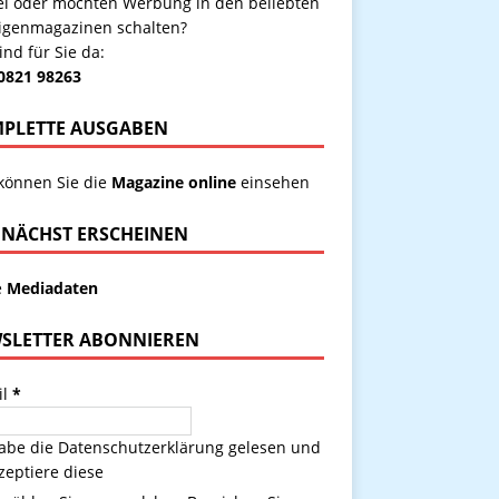
kel oder möchten Werbung in den beliebten
igenmagazinen schalten?
ind für Sie da:
 0821 98263
PLETTE AUSGABEN
 können Sie die
Magazine online
einsehen
NÄCHST ERSCHEINEN
e
Mediadaten
SLETTER ABONNIEREN
il
*
habe die
Datenschutzerklärung
gelesen und
zeptiere diese