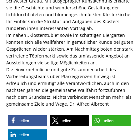
Schwester Gratia. Mit ausgeprägter Kunstkenntnis erklärte
sie die Geschichte und wunderschöne Gestaltung der
lichtdurchfluteten und blumengeschmückten Klosterkirche.
Ihr Einblick in die Struktur und Aufgaben des Klosters
rundeten ihren interessanten Vortrag ab.
Im nahen „Klosterstüble“ sowie im schattigen Biergarten
konnten sich alle Wallfahrer in gemütlicher Runde bei guten
Gesprächen wieder stärken. Am Nachmittag boten der stark
vertretene Töpfermarkt sowie das umfassende Angebot an
Ausstellungen vielseitige Möglichkeiten an.
Die einvernehmliche und gute Zusammenarbeit des
Vorbereitungsteams über Pfarreigrenzen hinweg ist
erfreulich und ermutigt alle Verantwortlichen, auch in den
nächsten Jahren die gemeinsame Wallfahrt fortzuführen
nach dem Grundsatz: Nichts verbindet Menschen mehr, als
gemeinsame Ziele und Wege. Dr. Alfred Albrecht
teilen
teilen
teilen
teilen