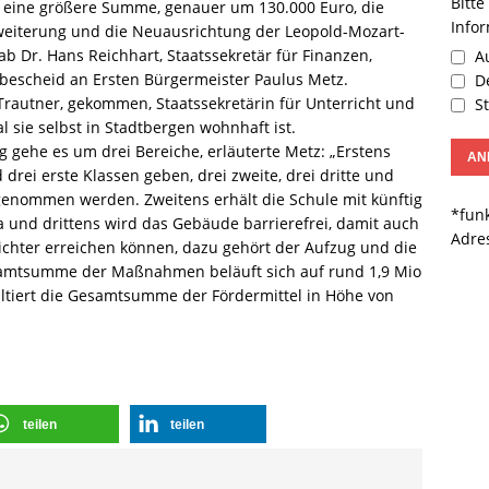
Bitte
m eine größere Summe, genauer um 130.000 Euro, die
Info
rweiterung und die Neuausrichtung der Leopold-Mozart-
b Dr. Hans Reichhart, Staatssekretär für Finanzen,
Au
escheid an Ersten Bürgermeister Paulus Metz.
De
rautner, gekommen, Staatssekretärin für Unterricht und
St
 sie selbst in Stadtbergen wohnhaft ist.
 gehe es um drei Bereiche, erläuterte Metz: „Erstens
 drei erste Klassen geben, drei zweite, drei dritte und
fgenommen werden. Zweitens erhält die Schule mit künftig
*funk
 und drittens wird das Gebäude barrierefrei, damit auch
Adre
chter erreichen können, dazu gehört der Aufzug und die
amtsumme der Maßnahmen beläuft sich auf rund 1,9 Mio
ultiert die Gesamtsumme der Fördermittel in Höhe von
teilen
teilen