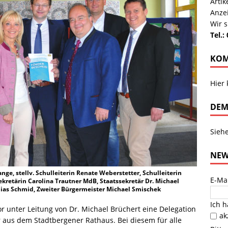
Arti
Anze
Wir s
Tel.:
KOM
Hier
DEM
Sieh
NEW
nge, stellv. Schulleiterin Renate Weberstetter, Schulleiterin
E-Ma
sekretärin Carolina Trautner MdB, Staatssekretär Dr. Michael
obias Schmid, Zweiter Bürgermeister Michael Smischek
Ich 
 unter Leitung von Dr. Michael Brüchert eine Delegation
ak
 aus dem Stadtbergener Rathaus. Bei diesem für alle