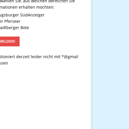
 wählen Sie, aus welchen Bereichen Sie
rmationen erhalten möchten:
gsburger SüdAnzeiger
r Pferseer
adtberger Bote
tioniert derzeit leider nicht mit *@gmail
ssen