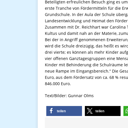
Beteiligten erfreulichen Besuch ging es u
erste Tranche von Fördermitteln für die E
Grundschule. In der Aula der Schule überga
Landesentwicklung und Heimat den Förderb
Zusammen mit Dr. Reichhart war Carolina T
Kultus und damit nah an der Materie, zumal
Bei der in Angriff genommenen Erweiterung
wird die Schule dreizügig, das heißt es wird
drei vierte; es können als mehr Kinder au
vier offenen Ganztagesgruppen eine Mensa
Kinder mit Behinderung die Schulräume lei
neue Rampe im Eingangsbereich.“ Die Ges
Euro, aus dem Fördersatz von ca. 68 % res
846.000 Euro.
Text/Bilder: Gunnar Olms
teilen
teilen