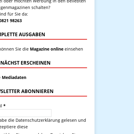
kel oder möchten Werbung in den beliebten
igenmagazinen schalten?
ind für Sie da:
 0821 98263
PLETTE AUSGABEN
 können Sie die
Magazine online
einsehen
NÄCHST ERSCHEINEN
e
Mediadaten
SLETTER ABONNIEREN
il
*
habe die
Datenschutzerklärung
gelesen und
zeptiere diese