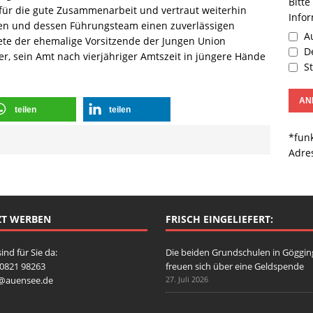
Bitte
h für die gute Zusammenarbeit und vertraut weiterhin
Info
den und dessen Führungsteam einen zuverlässigen
Au
tete der ehemalige Vorsitzende der Jungen Union
De
r, sein Amt nach vierjähriger Amtszeit in jüngere Hände
St
teilen
teilen
*funk
Adre
ZT WERBEN
FRISCH EINGELIEFERT:
sind für Sie da:
Die beiden Grundschulen in Göggi
: 0821 98263
freuen sich über eine Geldspende
o@auensee.de
27. Juli 2026