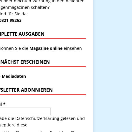
kel oder möchten Werbung in den beliebten
igenmagazinen schalten?
ind für Sie da:
 0821 98263
PLETTE AUSGABEN
 können Sie die
Magazine online
einsehen
NÄCHST ERSCHEINEN
e
Mediadaten
SLETTER ABONNIEREN
il
*
habe die
Datenschutzerklärung
gelesen und
zeptiere diese