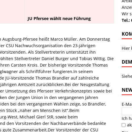
Arti
Anze
Wir s
JU Pfersee wählt neue Führung
Tel.:
KOM
n Augsburg-Pfersee heißt Marco Müller. Am Donnerstag
 der CSU Nachwuchsorganisation den 23-jährigen
Hier
rsitzenden. Als Stellvertreterin unterstützt ihn
ählten Stellvertreter Daniel Burger und Tobias Wittig. Die
DEM
hren Carsten Krois. Der bisherige Vorsitzende Thomas
lwagner als Schriftführer fungieren.In seinem
Sieh
de JU-Vorsitzende Thomas Brandler auf zahlreiche
rjährigen Amtszeit zurückblicken.Bei der Neugestaltung
NEW
der Umsetzung des Pferseer Verkehrskonzeptes sowie bei
irken der Jungen Union in den vergangenen Jahren
iden bei den vergangenen Wahlen zeige, so Brandler,
E-Ma
 ein Stück „näher am Menschen ist“.Beim
rg-West, Michael Gierl StR, sowie beim
Ich 
R und den Vorsitzenden der Nachbarverbände bedankte
ak
ets gute Zusammenarbeit.Der Vorsitzender der CSU