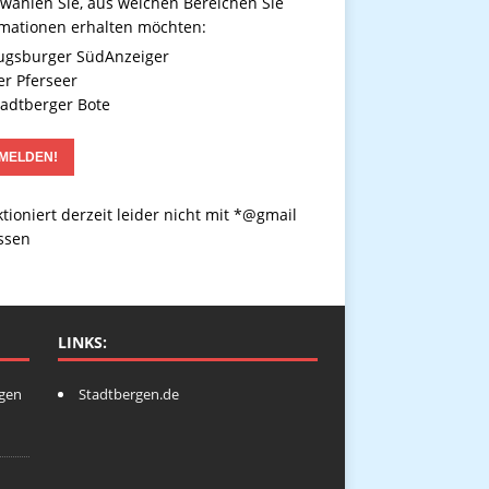
 wählen Sie, aus welchen Bereichen Sie
rmationen erhalten möchten:
gsburger SüdAnzeiger
r Pferseer
adtberger Bote
tioniert derzeit leider nicht mit *@gmail
ssen
LINKS:
ngen
Stadtbergen.de