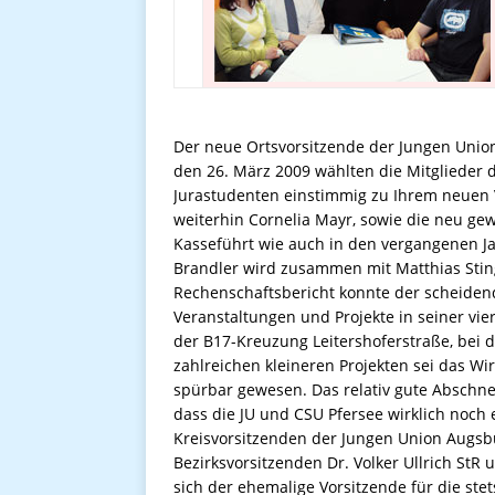
Der neue Ortsvorsitzende der Jungen Unio
den 26. März 2009 wählten die Mitglieder
Jurastudenten einstimmig zu Ihrem neuen Vo
weiterhin Cornelia Mayr, sowie die neu gew
Kasseführt wie auch in den vergangenen Ja
Brandler wird zusammen mit Matthias Sting
Rechenschaftsbericht konnte der scheiden
Veranstaltungen und Projekte in seiner vie
der B17-Kreuzung Leitershoferstraße, bei 
zahlreichen kleineren Projekten sei das W
spürbar gewesen. Das relativ gute Abschne
dass die JU und CSU Pfersee wirklich noch
Kreisvorsitzenden der Jungen Union Augsbu
Bezirksvorsitzenden Dr. Volker Ullrich St
sich der ehemalige Vorsitzende für die st