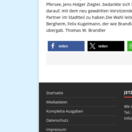
Pfersee, Jens-Holger Ziegler, bedankte sic
darauf, mit dem neu gewählten Vorsitzen
Partner im Stadtteil zu haben.Die Wahl lei
Bergheim, Felix Kugelmann, der wie Brandle
übergab. Thomas W. Brandler
teilen
teilen
JET
Startseite
Mediadaten
Wir 
Komplette Ausgaben
Tel.
inf
Datenschutz
Impressum