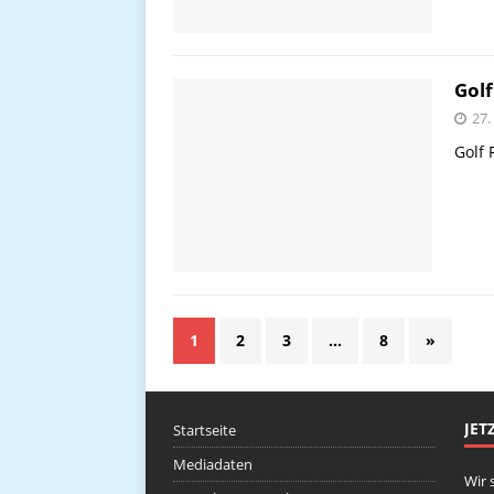
Golf
27.
Golf 
1
2
3
…
8
»
JET
Startseite
Mediadaten
Wir 