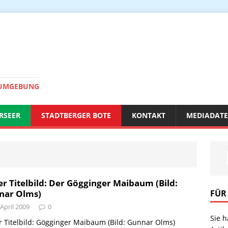
 UMGEBUNG
RSEER
STADTBERGER BOTE
KONTAKT
MEDIADAT
r Titelbild: Der Gögginger Maibaum (Bild:
FÜR
nar Olms)
 April 2009
0
Sie 
 Titelbild: Gögginger Maibaum (Bild: Gunnar Olms)