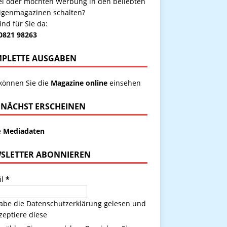
kel oder möchten Werbung in den beliebten
igenmagazinen schalten?
ind für Sie da:
 0821 98263
PLETTE AUSGABEN
 können Sie die
Magazine online
einsehen
NÄCHST ERSCHEINEN
e
Mediadaten
SLETTER ABONNIEREN
il
*
habe die
Datenschutzerklärung
gelesen und
zeptiere diese