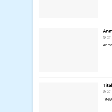
Anm
27.
Anme
Tite
27.
Titel