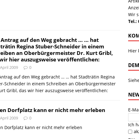
Arti
Anze
Wir s
Tel.:
KOM
 Antrag auf den Weg gebracht … … hat
trätin Regina Stuber-Schneider in einem
Hier
eiben an Oberbürgermeister Dr. Kurt Gribl,
wir hier auszugsweise veröffentlichen:
DEM
 April 2009
0
ntrag auf den Weg gebracht … … hat Stadträtin Regina
Sieh
er-Schneider in einem Schreiben an Oberbürgermeister
urt Gribl, das wir hier auszugsweise veröffentlichen:
NEW
en Dorfplatz kann er nicht mehr erleben
E-Ma
 April 2009
0
Ich 
n Dorfplatz kann er nicht mehr erleben
ak