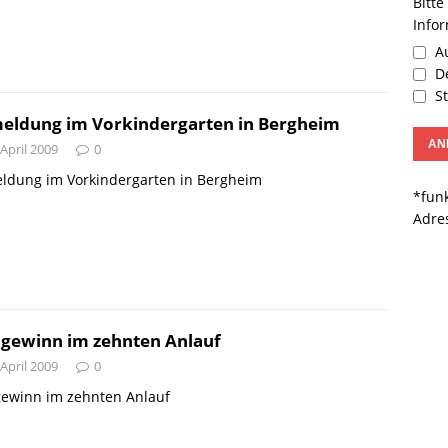
Bitte
Info
Au
De
St
eldung im Vorkindergarten in Bergheim
 April 2009
0
ldung im Vorkindergarten in Bergheim
*funk
Adre
lgewinn im zehnten Anlauf
 April 2009
0
gewinn im zehnten Anlauf