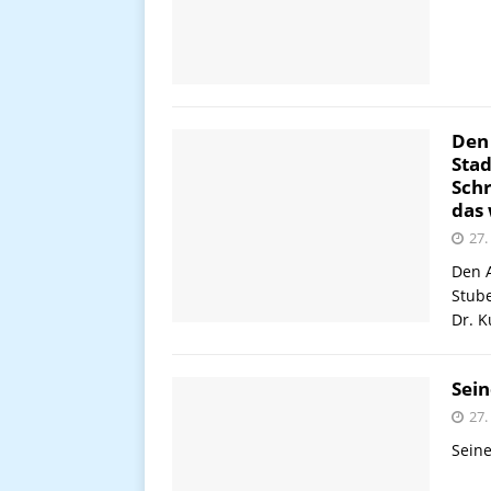
Den
Stad
Schr
das 
27.
Den A
Stub
Dr. K
Sein
27.
Seine