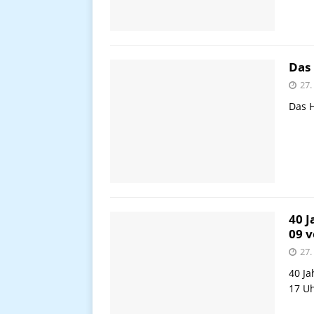
Das 
27.
Das 
40 J
09 v
27.
40 Ja
17 U