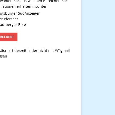
 wählen Sie, aus welchen Bereichen Sie
rmationen erhalten möchten:
gsburger SüdAnzeiger
r Pferseer
adtberger Bote
tioniert derzeit leider nicht mit *@gmail
ssen