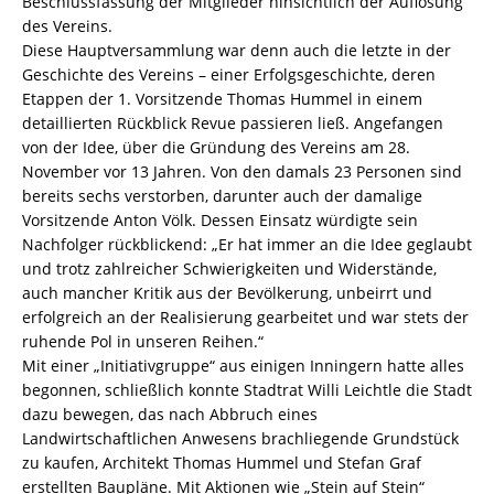
Beschlussfassung der Mitglieder hinsichtlich der Auflösung
des Vereins.
Diese Hauptversammlung war denn auch die letzte in der
Geschichte des Vereins – einer Erfolgsgeschichte, deren
Etappen der 1. Vorsitzende Thomas Hummel in einem
detaillierten Rückblick Revue passieren ließ. Angefangen
von der Idee, über die Gründung des Vereins am 28.
November vor 13 Jahren. Von den damals 23 Personen sind
bereits sechs verstorben, darunter auch der damalige
Vorsitzende Anton Völk. Dessen Einsatz würdigte sein
Nachfolger rückblickend: „Er hat immer an die Idee geglaubt
und trotz zahlreicher Schwierigkeiten und Widerstände,
auch mancher Kritik aus der Bevölkerung, unbeirrt und
erfolgreich an der Realisierung gearbeitet und war stets der
ruhende Pol in unseren Reihen.“
Mit einer „Initiativgruppe“ aus einigen Inningern hatte alles
begonnen, schließlich konnte Stadtrat Willi Leichtle die Stadt
dazu bewegen, das nach Abbruch eines
Landwirtschaftlichen Anwesens brachliegende Grundstück
zu kaufen, Architekt Thomas Hummel und Stefan Graf
erstellten Baupläne. Mit Aktionen wie „Stein auf Stein“