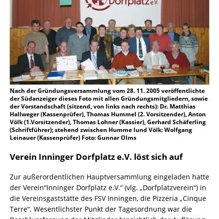
Nach der Gründungsversammlung vom 28. 11. 2005 veröffentlichte
der Südanzeiger dieses Foto mit allen Gründungsmitgliedern, sowie
der Vorstandschaft (sitzend, von links nach rechts): Dr. Matthias
Hallweger (Kassenprüfer), Thomas Hummel (2. Vorsitzender), Anton
Völk (1.Vorsitzender), Thomas Lohner (Kassier), Gerhard Schäferling
(Schriftführer); stehend zwischen Humme lund Völk: Wolfgang
Leinauer (Kassenprüfer) Foto: Gunnar Olms
Verein Inninger Dorfplatz e.V. löst sich auf
Zur außerordentlichen Hauptversammlung eingeladen hatte
der Verein“Inninger Dorfplatz e.V.“ (vlg. „Dorfplatzverein“) in
die Vereinsgaststätte des FSV Inningen, die Pizzeria „Cinque
Terre“. Wesentlichster Punkt der Tagesordnung war die