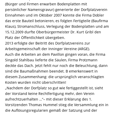
(Bürger und Firmen erwarben Bodenplatten mit
persönlicher Namensgravur) generierte der Dorfplatzverein
Einnahmen und im Oktober 2007 konnte die Firma Dobler
das erste Bauteil betonieren, es folgten Fertigteile (Baufirma
Klaus), Stromanschluss, Verlegung der Bodenplatten und am
15.12.2009 durfte Oberbürgermeister Dr. Kurt Gribl den
Platz der Öffentlichkeit übergeben.
2013 erfolgte der Beitritt des Dorfplatzvereins zur
Arbeitsgemeinschaft der Inninger Vereine (ARGE).
Auch die Arbeiten an dem Pavillon gingen voran, die Firma
Singold Stahlbau lieferte die Säulen, Firma Protzmann
deckte das Dach. Jetzt fehlt nur noch die Beleuchtung, dann
sind die Baumaßnahmen beendet. B emerkenswert in
diesem Zusammenhang: die ursprünglich veranschlagten
Kosten wurden nicht überschritten!
„Nachdem der Dorfplatz so gut wie fertiggestellt ist, sieht
der Vorstand keine Rechtfertigung mehr, den Verein
aufrechtzuerhalten …“– mit dieser Erklärung des 1.
Vorsitzenden Thomas Hummel stieg die Versammlung ein in
die Auflösungsregularien gemäß der Satzung und der