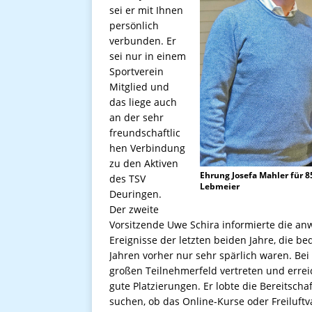
sei er mit Ihnen
persönlich
verbunden. Er
sei nur in einem
Sportverein
Mitglied und
das liege auch
an der sehr
freundschaftlic
hen Verbindung
zu den Aktiven
Ehrung Josefa Mahler für 85
des TSV
Lebmeier
Deuringen.
Der zweite
Vorsitzende Uwe Schira informierte die an
Ereignisse der letzten beiden Jahre, die b
Jahren vorher nur sehr spärlich waren. Be
großen Teilnehmerfeld vertreten und erre
gute Platzierungen. Er lobte die Bereitscha
suchen, ob das Online-Kurse oder Freiluft