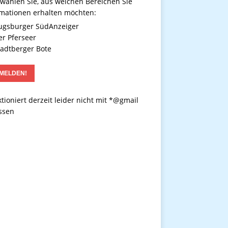
 wählen Sie, aus welchen Bereichen Sie
rmationen erhalten möchten:
gsburger SüdAnzeiger
r Pferseer
adtberger Bote
tioniert derzeit leider nicht mit *@gmail
ssen