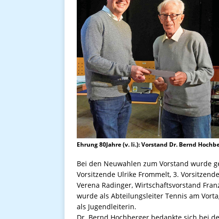
Ehrung 80Jahre (v. li.): Vorstand Dr. Bernd Hoc
Bei den Neuwahlen zum Vorstand wurde gew
Vorsitzende Ulrike Frommelt, 3. Vorsitzend
Verena Radinger, Wirtschaftsvorstand Franz
wurde als Abteilungsleiter Tennis am Vort
als Jugendleiterin.
Dr. Bernd Hochberger bedankte sich bei d