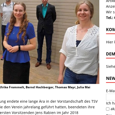
Arti
Anze
Wir s
Tel.:
KOM
Hier
DEM
Sieh
NEW
 Ulrike Frommelt, Bernd Hochberger, Thomas Mayr, Julia Mai
E-Ma
ng endete eine lange Ära in der Vorstandschaft des TSV
Ich 
ie den Verein jahrelang geführt hatten, beendeten ihre
ak
 ersten Vorsitzenden Jens Rabien im Jahr 2018