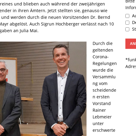
Bitte
reines und blieben auch während der zweijährigen
Info
ender in ihren Ämtern. Jetzt stellten sie, genauso wie
Au
g und werden durch die neuen Vorsitzenden Dr. Bernd
De
ayr abgelöst. Auch Sigrun Hochberger verlässt nach 10
St
gaben an Julia Mai.
Durch die
geltenden
Corona-
*funk
Regelungen
Adre
wurde die
Versammlu
ng vom
scheidende
n ersten
Vorstand
Rainer
Lebmeier
unter
erschwerte