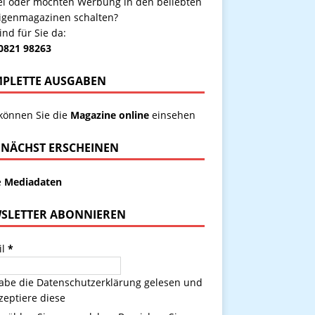
kel oder möchten Werbung in den beliebten
igenmagazinen schalten?
ind für Sie da:
 0821 98263
PLETTE AUSGABEN
 können Sie die
Magazine online
einsehen
NÄCHST ERSCHEINEN
e
Mediadaten
SLETTER ABONNIEREN
il
*
habe die
Datenschutzerklärung
gelesen und
zeptiere diese