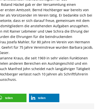
Roland Häckel gab er der Versammlung einen
er ersten Amtszeit. Bernd Hochberger war bereits von
er als Vorsitzender im Verein tätig. Er bedankte sich bei
etonte, dass er sich darauf freue, gemeinsam mit dem
dsmitgliedern die anstehenden Aufgaben anzugehen.
 mit Rainer Lebmeier und Uwe Schira die Ehrung der
urden die Ehrungen für die beindruckenden
Frau Josefa Mahler, für 80 Jahre im Verein von Hermann
 Geehrt für 75 Jahre Vereinstreue wurden Barbara Jacob,
Daser.
rianne Kraus, die seit 1969 in sehr vielen Funktionen
 vielen anderen Bereichen ein Aushängeschild und ein
 Auch Manfred John scheidet nach langjähriger Tätigkeit
ochberger verlässt nach 10 Jahren als Schriftführerin
Ausschuss.
teilen
teilen