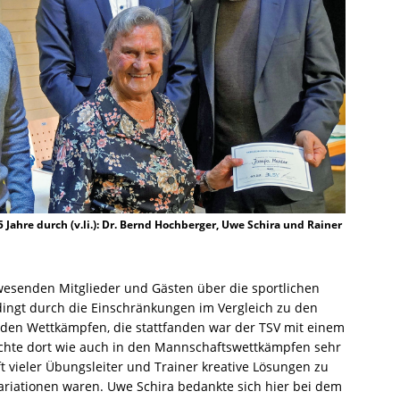
 Jahre durch (v.li.): Dr. Bernd Hochberger, Uwe Schira und Rainer
wesenden Mitglieder und Gästen über die sportlichen
edingt durch die Einschränkungen im Vergleich zu den
i den Wettkämpfen, die stattfanden war der TSV mit einem
ichte dort wie auch in den Mannschaftswettkämpfen sehr
ft vieler Übungsleiter und Trainer kreative Lösungen zu
variationen waren. Uwe Schira bedankte sich hier bei dem