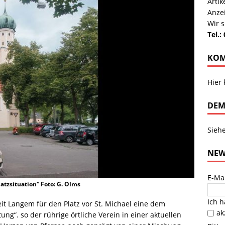
Arti
Anze
Wir s
Tel.:
KOM
Hier
DEM
Sieh
NEW
E-Ma
latzsituation“ Foto: G. Olms
Ich 
eit Langem für den Platz vor St. Michael eine dem
ak
g“. so der rührige örtliche Verein in einer aktuellen