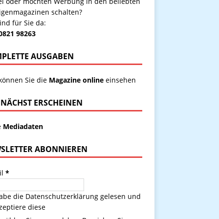
kel oder möchten Werbung in den beliebten
igenmagazinen schalten?
ind für Sie da:
 0821 98263
PLETTE AUSGABEN
 können Sie die
Magazine online
einsehen
NÄCHST ERSCHEINEN
e
Mediadaten
SLETTER ABONNIEREN
il
*
habe die
Datenschutzerklärung
gelesen und
zeptiere diese