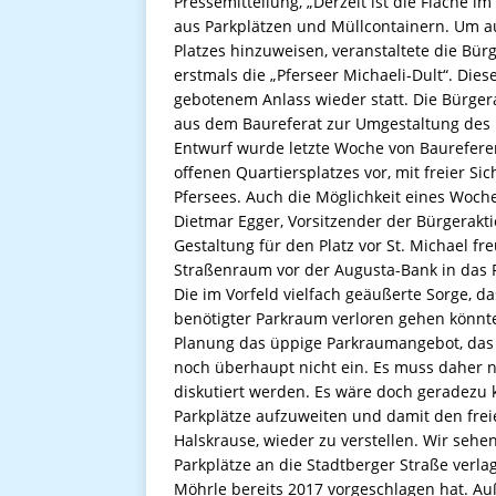
Pressemitteilung, „Derzeit ist die Fläche 
aus Parkplätzen und Müllcontainern. Um au
Platzes hinzuweisen, veranstaltete die Bür
erstmals die „Pferseer Michaeli-Dult“. Die
gebotenem Anlass wieder statt. Die Bürgera
aus dem Baureferat zur Umgestaltung des Pl
Entwurf wurde letzte Woche von Baureferent
offenen Quartiersplatzes vor, mit freier Si
Pfersees. Auch die Möglichkeit eines Woche
Dietmar Egger, Vorsitzender der Bürgerakti
Gestaltung für den Platz vor St. Michael fr
Straßenraum vor der Augusta-Bank in das
Die im Vorfeld vielfach geäußerte Sorge, 
benötigter Parkraum verloren gehen könnte
Planung das üppige Parkraumangebot, das d
noch überhaupt nicht ein. Es muss daher n
diskutiert werden. Es wäre doch geradezu 
Parkplätze aufzuweiten und damit den freie
Halskrause, wieder zu verstellen. Wir seh
Parkplätze an die Stadtberger Straße verl
Möhrle bereits 2017 vorgeschlagen hat. Au