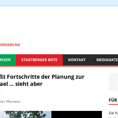
 UMGEBUNG
RSEER
STADTBERGER BOTE
KONTAKT
MEDIADAT
t Fortschritte der Planung zur
ael … sieht aber
n
FÜR
Der Pferseer
Sie 