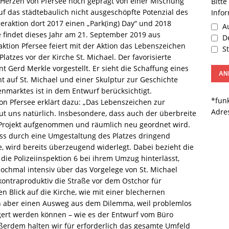
im Herzen von Pfersee noch geprägt von einer Mischung
Bitte
f das städtebaulich nicht ausgeschöpfte Potenzial des
Info
geraktion dort 2017 einen „Park(ing) Day“ und 2018
Au
se findet dieses Jahr am 21. September 2019 aus
De
ktion Pfersee feiert mit der Aktion das Lebenszeichen
St
atzes vor der Kirche St. Michael. Der favorisierte
 Gerd Merkle vorgestellt. Er sieht die Schaffung eines
cht auf St. Michael und einer Skulptur zur Geschichte
nmarktes ist in dem Entwurf berücksichtigt.
*funk
on Pfersee erklärt dazu: „Das Lebenszeichen zur
Adre
eut uns natürlich. Insbesondere, dass auch der überbreite
 Projekt aufgenommen und räumlich neu geordnet wird.
dass durch eine Umgestaltung des Platzes dringend
, wird bereits überzeugend widerlegt. Dabei bezieht die
ie Polizeiinspektion 6 bei ihrem Umzug hinterlässt,
ochmal intensiv über das Vorgelege von St. Michael
kontraproduktiv die Straße vor dem Ostchor für
n Blick auf die Kirche, wie mit einer blechernen
en aber einen Ausweg aus dem Dilemma, weil problemlos
agert werden können – wie es der Entwurf vom Büro
ßerdem halten wir für erforderlich das gesamte Umfeld