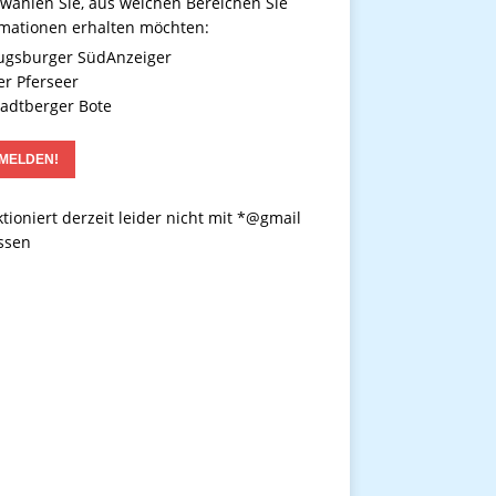
 wählen Sie, aus welchen Bereichen Sie
rmationen erhalten möchten:
gsburger SüdAnzeiger
r Pferseer
adtberger Bote
tioniert derzeit leider nicht mit *@gmail
ssen