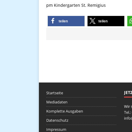
pm Kindergarten St. Remigius
teilen
teilen
JET
Startseite
Mediadaten
Wir 
Komplette Ausgaben
Tel.
inf
Datenschutz
Impressum