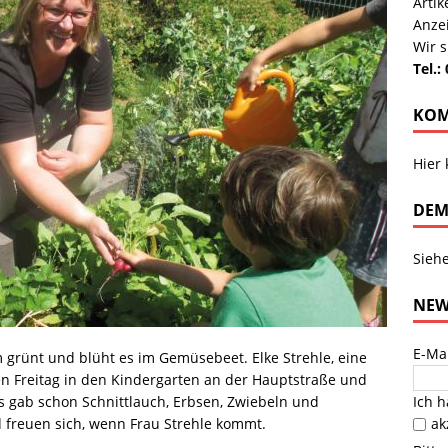
Arti
Anze
Wir s
Tel.:
KOM
Hier
DEM
Sieh
NEW
E-Ma
 grünt und blüht es im Gemüsebeet. Elke Strehle, eine
 Freitag in den Kindergarten an der Hauptstraße und
Ich 
 Es gab schon Schnittlauch, Erbsen, Zwiebeln und
ak
d freuen sich, wenn Frau Strehle kommt.