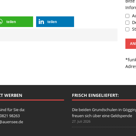
Bitte
Info
Au
De
teilen
teilen
St
*funk
Adre
ZT WERBEN
FRISCH EINGELIEFERT:
sind für Sie da:
Die beiden Grundschulen in Göggi
: 0821 98263
freuen sich über eine Geldspende
o@auensee.de
27. Juli 2026