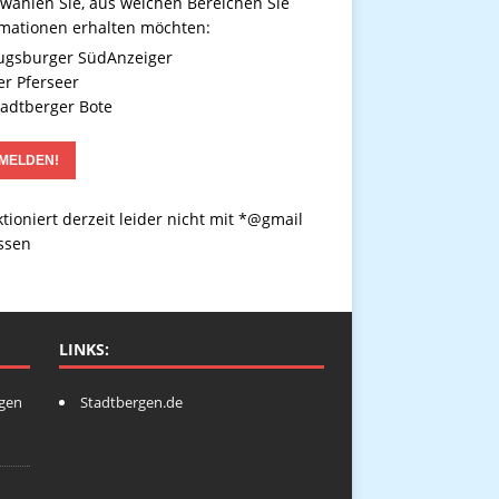
 wählen Sie, aus welchen Bereichen Sie
rmationen erhalten möchten:
gsburger SüdAnzeiger
r Pferseer
adtberger Bote
tioniert derzeit leider nicht mit *@gmail
ssen
LINKS:
ngen
Stadtbergen.de