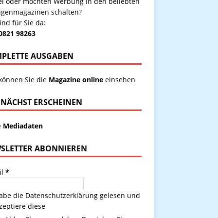
kel oder möchten Werbung in den beliebten
igenmagazinen schalten?
ind für Sie da:
 0821 98263
PLETTE AUSGABEN
 können Sie die
Magazine online
einsehen
NÄCHST ERSCHEINEN
e
Mediadaten
SLETTER ABONNIEREN
il
*
habe die
Datenschutzerklärung
gelesen und
zeptiere diese