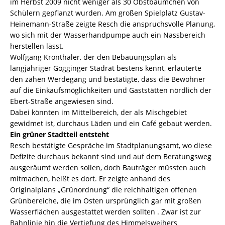
im Herbst 2009 nicht weniger als 30 Obstbäumchen von
Schülern gepflanzt wurden. Am großen Spielplatz Gustav-
Heinemann-Straße zeigte Resch die anspruchsvolle Planung,
wo sich mit der Wasserhandpumpe auch ein Nassbereich
herstellen lässt.
Wolfgang Kronthaler, der den Bebauungsplan als
langjähriger Gögginger Stadrat bestens kennt, erläuterte
den zähen Werdegang und bestätigte, dass die Bewohner
auf die Einkaufsmöglichkeiten und Gaststätten nördlich der
Ebert-Straße angewiesen sind.
Dabei könnten im Mittelbereich, der als Mischgebiet
gewidmet ist, durchaus Läden und ein Café gebaut werden.
Ein grüner Stadtteil entsteht
Resch bestätigte Gespräche im Stadtplanungsamt, wo diese
Defizite durchaus bekannt sind und auf dem Beratungsweg
ausgeräumt werden sollen, doch Bauträger müssten auch
mitmachen, heißt es dort. Er zeigte anhand des
Originalplans „Grünordnung“ die reichhaltigen offenen
Grünbereiche, die im Osten ursprünglich gar mit großen
Wasserflächen ausgestattet werden sollten . Zwar ist zur
Bahnlinie hin die Vertiefung des Himmelsweihers