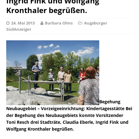
Ingrid Fink und Wolfgang
Kronthaler begrüßen.
24. Mai 2013
Barbara Olms
Augsburger
SüdAnzeiger
Begehung
Neubaugebiet – Vorzeigeeinrichtung: Kindertagesstätte Bei
der Begehung des Neubaugebiets konnte Vorsitzender
Toni Resch drei Stadträte, Claudia Eberle, Ingrid Fink und
Wolfgang Kronthaler begrüßen.