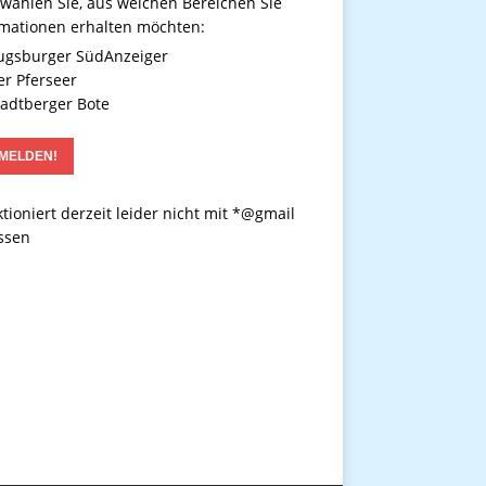
 wählen Sie, aus welchen Bereichen Sie
rmationen erhalten möchten:
gsburger SüdAnzeiger
r Pferseer
adtberger Bote
tioniert derzeit leider nicht mit *@gmail
ssen