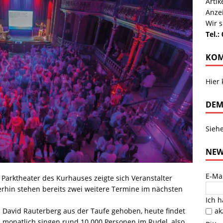
Arti
Anze
Wir s
Tel.:
KOM
Hier
DEM
Sieh
NEW
E-Ma
Parktheater des Kurhauses zeigte sich Veranstalter
erhin stehen bereits zwei weitere Termine im nächsten
Ich 
ak
 David Rauterberg aus der Taufe gehoben, heute findet
; monatlich singen rund 10.000 Personen im Rudel, also