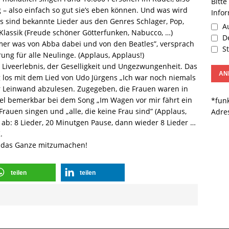
Bitte
 also einfach so gut sie’s eben können. Und was wird
Info
s sind bekannte Lieder aus den Genres Schlager, Pop,
Au
Klassik (Freude schöner Götterfunken, Nabucco, …)
De
mer was von Abba dabei und von den Beatles”, versprach
St
ung für alle Neulinge. (Applaus, Applaus!)
 Liveerlebnis, der Geselligkeit und Ungezwungenheit. Das
g los mit dem Lied von Udo Jürgens „Ich war noch niemals
der Leinwand abzulesen. Zugegeben, die Frauen waren in
el bemerkbar bei dem Song „Im Wagen vor mir fährt ein
*funk
auen singen und „alle, die keine Frau sind” (Applaus,
Adre
 ab: 8 Lieder, 20 Minutgen Pause, dann wieder 8 Lieder …
.
, das Ganze mitzumachen!
teilen
teilen