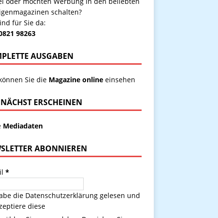
kel oder möchten Werbung in den beliebten
igenmagazinen schalten?
ind für Sie da:
 0821 98263
PLETTE AUSGABEN
 können Sie die
Magazine online
einsehen
NÄCHST ERSCHEINEN
e
Mediadaten
SLETTER ABONNIEREN
il
*
habe die
Datenschutzerklärung
gelesen und
zeptiere diese