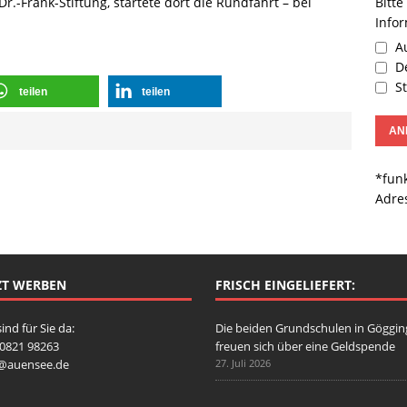
Bitte
-Frank-Stiftung, startete dort die Rundfahrt – bei
Info
Au
De
St
teilen
teilen
*funk
Adre
ZT WERBEN
FRISCH EINGELIEFERT:
sind für Sie da:
Die beiden Grundschulen in Göggi
: 0821 98263
freuen sich über eine Geldspende
o@auensee.de
27. Juli 2026