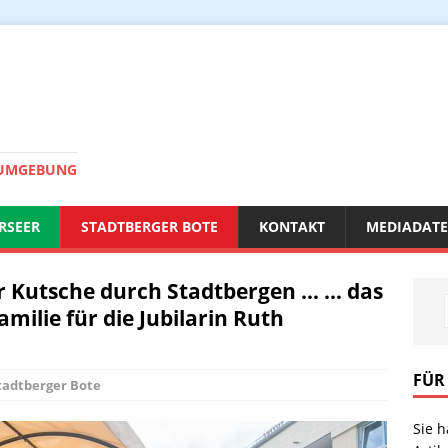
 UMGEBUNG
RSEER
STADTBERGER BOTE
KONTAKT
MEDIADAT
r Kutsche durch Stadtbergen … … das
milie für die Jubilarin Ruth
FÜR
tadtberger Bote
Sie 