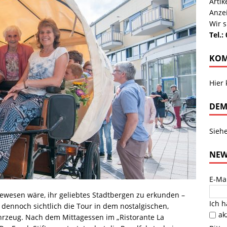
Arti
Anze
Wir s
Tel.:
KOM
Hier
DEM
Sieh
NEW
E-Ma
gewesen wäre, ihr geliebtes Stadtbergen zu erkunden –
Ich 
 dennoch sichtlich die Tour in dem nostalgischen,
ak
hrzeug. Nach dem Mittagessen im „Ristorante La