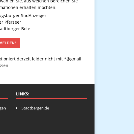
 wählen Sie, aus welchen Bereichen Sie
rmationen erhalten möchten:
gsburger SüdAnzeiger
r Pferseer
adtberger Bote
tioniert derzeit leider nicht mit *@gmail
ssen
LINKS:
ngen
Stadtbergen.de