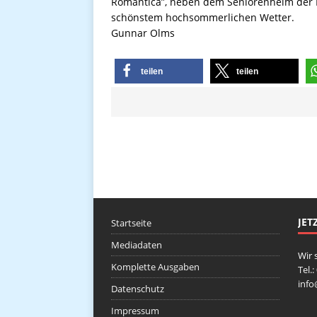
Romantica”, neben dem Seniorenheim der Dr.
schönstem hochsommerlichen Wetter.
Gunnar Olms
teilen
teilen
JET
Startseite
Mediadaten
Wir 
Komplette Ausgaben
Tel.
inf
Datenschutz
Impressum