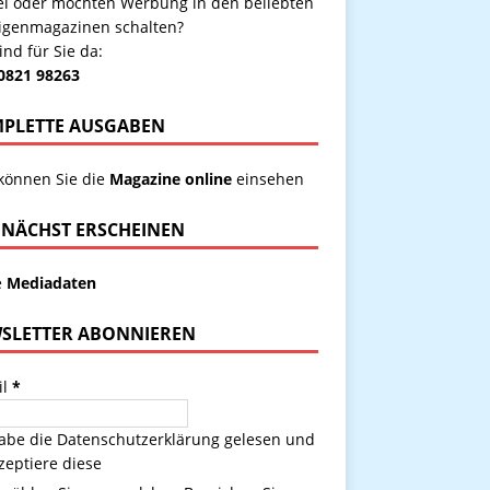
kel oder möchten Werbung in den beliebten
igenmagazinen schalten?
ind für Sie da:
 0821 98263
PLETTE AUSGABEN
 können Sie die
Magazine online
einsehen
NÄCHST ERSCHEINEN
e
Mediadaten
SLETTER ABONNIEREN
il
*
habe die
Datenschutzerklärung
gelesen und
zeptiere diese