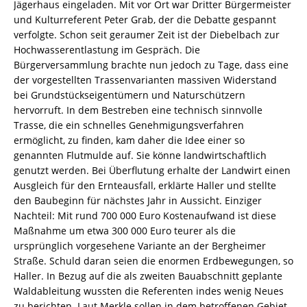
Jägerhaus eingeladen. Mit vor Ort war Dritter Bürgermeister
und Kulturreferent Peter Grab, der die Debatte gespannt
verfolgte. Schon seit geraumer Zeit ist der Diebelbach zur
Hochwasserentlastung im Gespräch. Die
Bürgerversammlung brachte nun jedoch zu Tage, dass eine
der vorgestellten Trassenvarianten massiven Widerstand
bei Grundstückseigentümern und Naturschützern
hervorruft. In dem Bestreben eine technisch sinnvolle
Trasse, die ein schnelles Genehmigungsverfahren
ermöglicht, zu finden, kam daher die Idee einer so
genannten Flutmulde auf. Sie könne landwirtschaftlich
genutzt werden. Bei Überflutung erhalte der Landwirt einen
Ausgleich für den Ernteausfall, erklärte Haller und stellte
den Baubeginn für nächstes Jahr in Aussicht. Einziger
Nachteil: Mit rund 700 000 Euro Kostenaufwand ist diese
Maßnahme um etwa 300 000 Euro teurer als die
ursprünglich vorgesehene Variante an der Bergheimer
Straße. Schuld daran seien die enormen Erdbewegungen, so
Haller. In Bezug auf die als zweiten Bauabschnitt geplante
Waldableitung wussten die Referenten indes wenig Neues
zu berichten. Laut Merkle sollen in dem betroffenen Gebiet