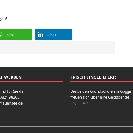
gen!
teilen
teilen
ZT WERBEN
FRISCH EINGELIEFERT:
sind für Sie da:
Die beiden Grundschulen in Göggi
: 0821 98263
freuen sich über eine Geldspende
o@auensee.de
27. Juli 2026