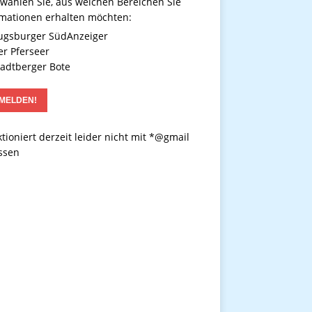
 wählen Sie, aus welchen Bereichen Sie
rmationen erhalten möchten:
gsburger SüdAnzeiger
r Pferseer
adtberger Bote
tioniert derzeit leider nicht mit *@gmail
ssen