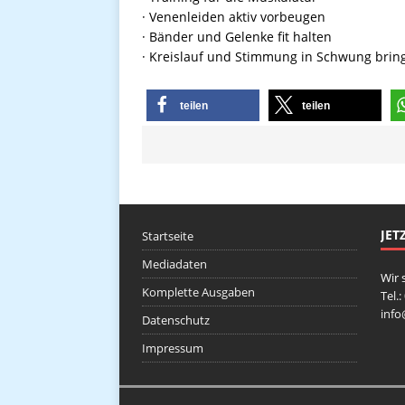
· Venenleiden aktiv vorbeugen
· Bänder und Gelenke fit halten
· Kreislauf und Stimmung in Schwung brin
teilen
teilen
JET
Startseite
Mediadaten
Wir 
Komplette Ausgaben
Tel.
inf
Datenschutz
Impressum