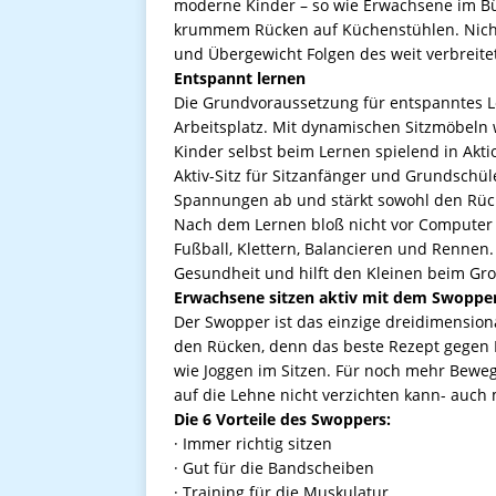
moderne Kinder – so wie Erwachsene im Bür
krummem Rücken auf Küchenstühlen. Nicht
und Übergewicht Folgen des weit verbrei
Entspannt lernen
Die Grundvoraussetzung für entspanntes L
Arbeitsplatz. Mit dynamischen Sitzmöbeln
Kinder selbst beim Lernen spielend in Aktion
Aktiv-Sitz für Sitzanfänger und Grundschü
Spannungen ab und stärkt sowohl den Rüc
Nach dem Lernen bloß nicht vor Computer
Fußball, Klettern, Balancieren und Rennen.
Gesundheit und hilft den Kleinen beim Gr
Erwachsene sitzen aktiv mit dem Swoppe
Der Swopper ist das einzige dreidimensiona
den Rücken, denn das beste Rezept gegen
wie Joggen im Sitzen. Für noch mehr Beweg
auf die Lehne nicht verzichten kann- auc
Die 6 Vorteile des Swoppers:
· Immer richtig sitzen
· Gut für die Bandscheiben
· Training für die Muskulatur