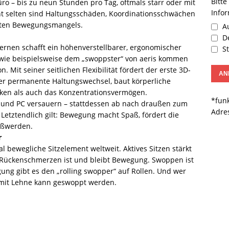
Bitte
o – bis zu neun Stunden pro Tag, oftmals starr oder mit
Info
 selten sind Haltungsschäden, Koordinationsschwächen
teten Bewegungsmangels.
Au
De
ernen schafft ein höhenverstellbarer, ergonomischer
St
 wie beispielsweise dem „swoppster“ von aeris kommen
. Mit seiner seitlichen Flexibilität fördert der erste 3D-
ler permanente Haltungswechsel, baut körperliche
ken als auch das Konzentrationsvermögen.
*funk
 und PC versauern – stattdessen ab nach draußen zum
Adre
 Letztendlich gilt: Bewegung macht Spaß, fördert die
oßwerden.
r
l bewegliche Sitzelement weltweit. Aktives Sitzen stärkt
 Rückenschmerzen ist und bleibt Bewegung. Swoppen ist
ung gibt es den „rolling swopper“ auf Rollen. Und wer
h mit Lehne kann geswoppt werden.