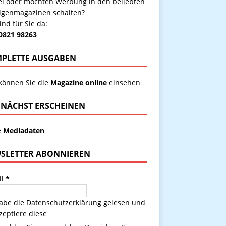
kel oder möchten Werbung in den beliebten
igenmagazinen schalten?
ind für Sie da:
 0821 98263
PLETTE AUSGABEN
 können Sie die
Magazine online
einsehen
NÄCHST ERSCHEINEN
e
Mediadaten
SLETTER ABONNIEREN
il
*
habe die
Datenschutzerklärung
gelesen und
zeptiere diese