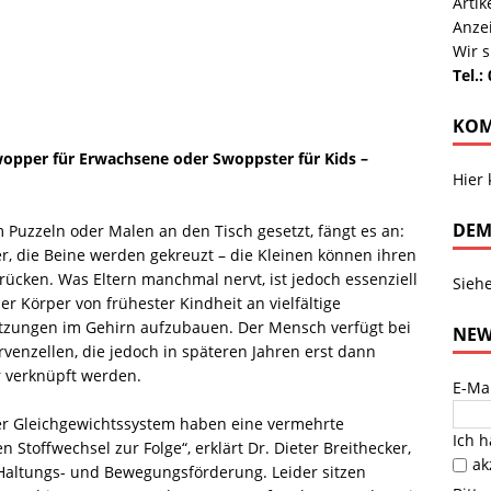
Arti
Anze
Wir s
Tel.:
KOM
opper für Erwachsene oder Swoppster für Kids –
Hier
DEM
 Puzzeln oder Malen an den Tisch gesetzt, fängt es an:
r, die Beine werden gekreuzt – die Kleinen können ihren
cken. Was Eltern manchmal nervt, ist jedoch essenziell
Sieh
der Körper von frühester Kindheit an vielfältige
tzungen im Gehirn aufzubauen. Der Mensch verfügt bei
NEW
venzellen, die jedoch in späteren Jahren erst dann
r verknüpft werden.
E-Ma
r Gleichgewichtssystem haben eine vermehrte
Ich 
Stoffwechsel zur Folge“, erklärt Dr. Dieter Breithecker,
ak
 Haltungs- und Bewegungsförderung. Leider sitzen