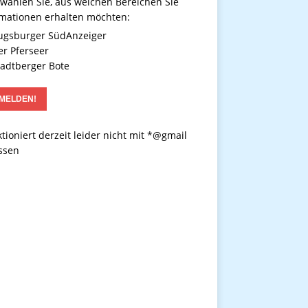
 wählen Sie, aus welchen Bereichen Sie
rmationen erhalten möchten:
gsburger SüdAnzeiger
r Pferseer
adtberger Bote
tioniert derzeit leider nicht mit *@gmail
ssen