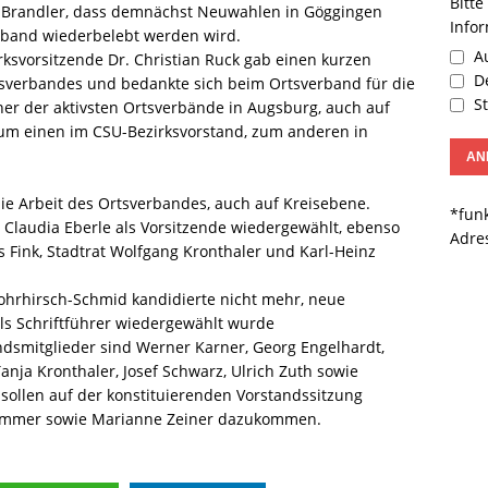
Bitte
s Brandler, dass demnächst Neuwahlen in Göggingen
Info
erband wiederbelebt werden wird.
Au
svorsitzende Dr. Christian Ruck gab einen kurzen
De
rksverbandes und bedankte sich beim Ortsverband für die
St
iner der aktivsten Ortsverbände in Augsburg, auch auf
 zum einen im CSU-Bezirksvorstand, zum anderen in
.
die Arbeit des Ortsverbandes, auch auf Kreisebene.
*funk
laudia Eberle als Vorsitzende wiedergewählt, ebenso
Adre
s Fink, Stadtrat Wolfgang Kronthaler und Karl-Heinz
ohrhirsch-Schmid kandidierte nicht mehr, neue
 Als Schriftführer wiedergewählt wurde
dsmitglieder sind Werner Karner, Georg Engelhardt,
anja Kronthaler, Josef Schwarz, Ulrich Zuth sowie
 sollen auf der konstituierenden Vorstandssitzung
 Wimmer sowie Marianne Zeiner dazukommen.