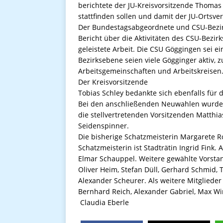
berichtete der JU-Kreisvorsitzende Thoma
stattfinden sollen und damit der JU-Ortsv
Der Bundestagsabgeordnete und CSU-Bezirk
Bericht über die Aktivitäten des CSU-Bezi
geleistete Arbeit. Die CSU Göggingen sei e
Bezirksebene seien viele Gögginger aktiv,
Arbeitsgemeinschaften und Arbeitskreisen
Der Kreisvorsitzende
Tobias Schley bedankte sich ebenfalls für 
Bei den anschließenden Neuwahlen wurde C
die stellvertretenden Vorsitzenden Matthia
Seidenspinner.
Die bisherige Schatzmeisterin Margarete R
Schatzmeisterin ist Stadträtin Ingrid Fink.
Elmar Schauppel. Weitere gewählte Vorstan
Oliver Heim, Stefan Düll, Gerhard Schmid, T
Alexander Scheurer. Als weitere Mitglieder
Bernhard Reich, Alexander Gabriel, Max
Claudia Eberle