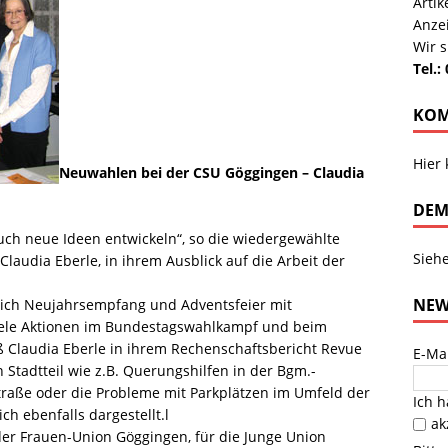
Arti
Anze
Wir s
Tel.:
KOM
Hier
Neuwahlen bei der CSU Göggingen – Claudia
DEM
uch neue Ideen entwickeln“, so die wiedergewählte
Sieh
laudia Eberle, in ihrem Ausblick auf die Arbeit der
NEW
rlich Neujahrsempfang und Adventsfeier mit
viele Aktionen im Bundestagswahlkampf und beim
ieß Claudia Eberle in ihrem Rechenschaftsbericht Revue
E-Ma
 Stadtteil wie z.B. Querungshilfen in der Bgm.-
raße oder die Probleme mit Parkplätzen im Umfeld der
Ich 
h ebenfalls dargestellt.l
ak
n der Frauen-Union Göggingen, für die Junge Union