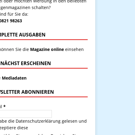
kel oder möchten Werbung in den beliebten
igenmagazinen schalten?
ind für Sie da:
 0821 98263
PLETTE AUSGABEN
 können Sie die
Magazine online
einsehen
NÄCHST ERSCHEINEN
e
Mediadaten
SLETTER ABONNIEREN
il
*
habe die
Datenschutzerklärung
gelesen und
zeptiere diese