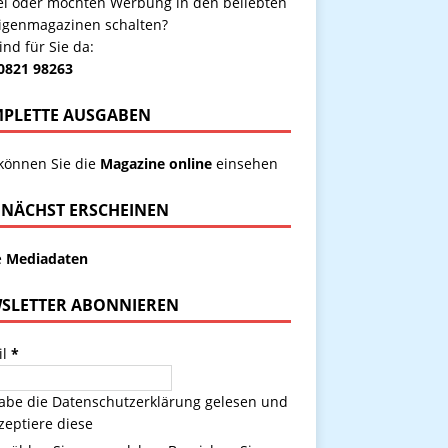
kel oder möchten Werbung in den beliebten
igenmagazinen schalten?
ind für Sie da:
 0821 98263
PLETTE AUSGABEN
 können Sie die
Magazine online
einsehen
NÄCHST ERSCHEINEN
e
Mediadaten
SLETTER ABONNIEREN
il
*
habe die
Datenschutzerklärung
gelesen und
zeptiere diese