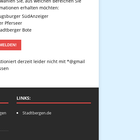
 wählen Sie, aus welchen Bereichen Sie
rmationen erhalten möchten:
gsburger SüdAnzeiger
r Pferseer
adtberger Bote
tioniert derzeit leider nicht mit *@gmail
ssen
LINKS:
ngen
Stadtbergen.de