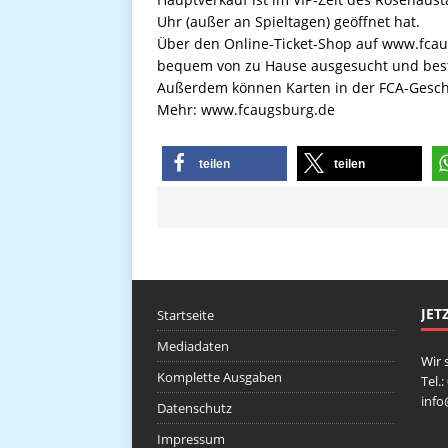
Uhr (außer an Spieltagen) geöffnet hat.
Über den Online-Ticket-Shop auf www.fca
bequem von zu Hause ausgesucht und best
Außerdem können Karten in der FCA-Gesch
Mehr: www.fcaugsburg.de
teilen
teilen
JET
Startseite
Mediadaten
Wir 
Komplette Ausgaben
Tel.
inf
Datenschutz
Impressum