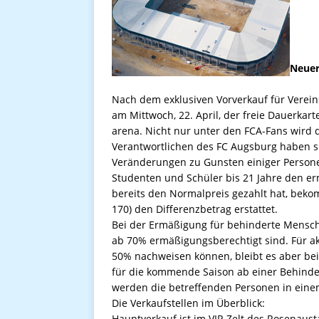
Neuer
Nach dem exklusiven Vorverkauf für Verein
am Mittwoch, 22. April, der freie Dauerkar
arena. Nicht nur unter den FCA-Fans wird di
Verantwortlichen des FC Augsburg haben s
Veränderungen zu Gunsten einiger Perso
Studenten und Schüler bis 21 Jahre den e
bereits den Normalpreis gezahlt hat, beko
170) den Differenzbetrag erstattet.
Bei der Ermäßigung für behinderte Mensch
ab 70% ermäßigungsberechtigt sind. Für ak
50% nachweisen können, bleibt es aber bei 
für die kommende Saison ab einer Behinde
werden die betreffenden Personen in einem
Die Verkaufstellen im Überblick:
Hauptverkauf ist im VIP-Zelt des Rosenaust