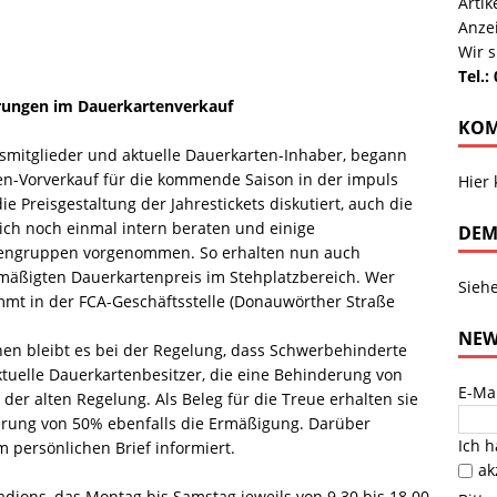
Arti
Anze
Wir s
Tel.:
ungen im Dauerkartenverkauf
KOM
smitglieder und aktuelle Dauerkarten-Inhaber, begann
ten-Vorverkauf für die kommende Saison in der impuls
Hier
e Preisgestaltung der Jahrestickets diskutiert, auch die
ich noch einmal intern beraten und einige
DEM
nengruppen vorgenommen. So erhalten nun auch
rmäßigten Dauerkartenpreis im Stehplatzbereich. Wer
Sieh
mmt in der FCA-Geschäftsstelle (Donauwörther Straße
NEW
en bleibt es bei der Regelung, dass Schwerbehinderte
tuelle Dauerkartenbesitzer, die eine Behinderung von
E-Ma
der alten Regelung. Als Beleg für die Treue erhalten sie
rung von 50% ebenfalls die Ermäßigung. Darüber
Ich 
 persönlichen Brief informiert.
ak
adions, das Montag bis Samstag jeweils von 9.30 bis 18.00