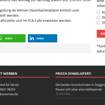
Bitte
Info
ugsburg.de können Dauerkartenplätze einfach und
Au
ellt werden.
De
äftsstelle und im FCA-Cafe erworben werden.
St
teilen
teilen
*funk
Adre
ZT WERBEN
FRISCH EINGELIEFERT:
sind für Sie da:
Die beiden Grundschulen in Göggi
: 0821 98263
freuen sich über eine Geldspende
o@auensee.de
27. Juli 2026