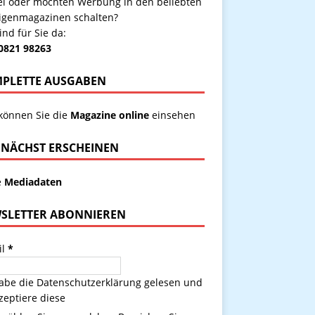
kel oder möchten Werbung in den beliebten
igenmagazinen schalten?
ind für Sie da:
 0821 98263
PLETTE AUSGABEN
 können Sie die
Magazine online
einsehen
NÄCHST ERSCHEINEN
e
Mediadaten
SLETTER ABONNIEREN
il
*
habe die
Datenschutzerklärung
gelesen und
zeptiere diese