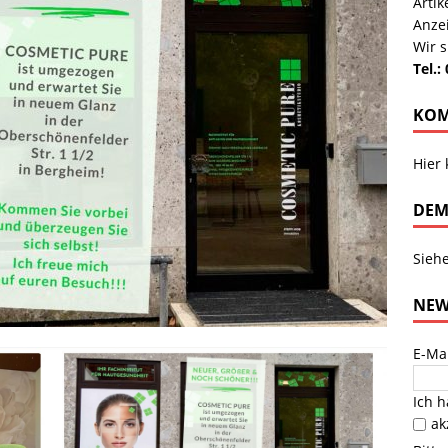
Arti
Anze
Wir s
Tel.:
KOM
Hier
DEM
Sieh
NEW
E-Ma
Ich 
ak