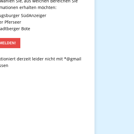
 wählen Sie, aus welchen Bereichen Sie
rmationen erhalten möchten:
gsburger SüdAnzeiger
r Pferseer
adtberger Bote
tioniert derzeit leider nicht mit *@gmail
ssen