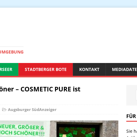
 UMGEBUNG
RSEER
STADTBERGER BOTE
KONTAKT
MEDIADAT
öner – COSMETIC PURE ist
Augsburger SüdAnzeiger
FÜR
Sie 