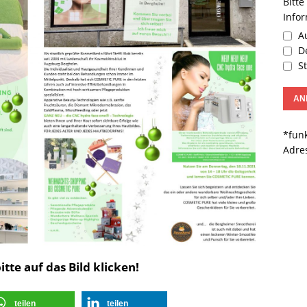
Bitte
Info
Au
De
St
*funk
Adre
tte auf das Bild klicken!
teilen
teilen