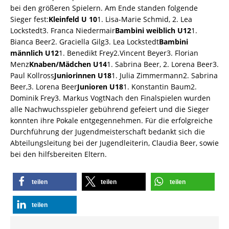
bei den größeren Spielern. Am Ende standen folgende
Sieger fest:
Kleinfeld U 10
1. Lisa-Marie Schmid, 2. Lea
Lockstedt3. Franca Niedermair
Bambini weiblich U12
1.
Bianca Beer2. Graciella Gilg3. Lea Lockstedt
Bambini
männlich U12
1. Benedikt Frey2.Vincent Beyer3. Florian
Menz
Knaben/Mädchen U14
1. Sabrina Beer, 2. Lorena Beer3.
Paul Kollross
Juniorinnen U18
1. Julia Zimmermann2. Sabrina
Beer,3. Lorena Beer
Junioren U18
1. Konstantin Baum2.
Dominik Frey3. Markus VogtNach den Finalspielen wurden
alle Nachwuchsspieler gebührend gefeiert und die Sieger
konnten ihre Pokale entgegennehmen. Für die erfolgreiche
Durchführung der Jugendmeisterschaft bedankt sich die
Abteilungsleitung bei der Jugendleiterin, Claudia Beer, sowie
bei den hilfsbereiten Eltern.
teilen
teilen
teilen
teilen