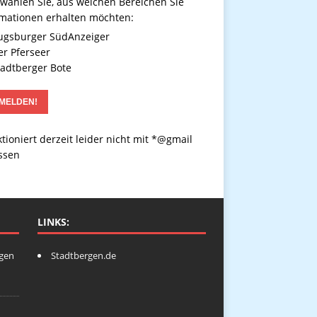
 wählen Sie, aus welchen Bereichen Sie
rmationen erhalten möchten:
gsburger SüdAnzeiger
r Pferseer
adtberger Bote
tioniert derzeit leider nicht mit *@gmail
ssen
LINKS:
ngen
Stadtbergen.de