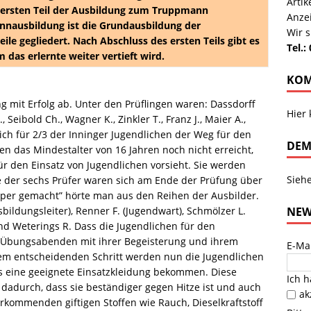
Arti
 ersten Teil der Ausbildung zum Truppmann
Anze
nnausbildung ist die Grundausbildung der
Wir s
ile gegliedert. Nach Abschluss des ersten Teils gibt es
Tel.:
m das erlernte weiter vertieft wird.
KOM
g mit Erfolg ab. Unter den Prüflingen waren: Dassdorff
Hier
Seibold Ch., Wagner K., Zinkler T., Franz J., Maier A.,
ich für 2/3 der Inninger Jugendlichen der Weg für den
DEM
n das Mindestalter von 16 Jahren noch nicht erreicht,
r den Einsatz von Jugendlichen vorsieht. Sie werden
Sieh
e der sechs Prüfer waren sich am Ende der Prüfung über
“Super gemacht” hörte man aus den Reihen der Ausbilder.
NEW
bildungsleiter), Renner F. (Jugendwart), Schmölzer L.
nd Weterings R. Dass die Jugendlichen für den
en Übungsabenden mit ihrer Begeisterung und ihrem
E-Ma
em entscheidenden Schritt werden nun die Jugendlichen
es eine geeignete Einsatzkleidung bekommen. Diese
Ich 
 dadurch, dass sie beständiger gegen Hitze ist und auch
ak
rkommenden giftigen Stoffen wie Rauch, Dieselkraftstoff