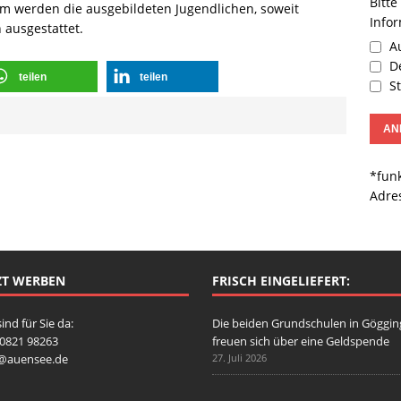
Bitte
em werden die ausgebildeten Jugendlichen, soweit
Info
ausgestattet.
Au
De
teilen
teilen
St
*funk
Adre
ZT WERBEN
FRISCH EINGELIEFERT:
sind für Sie da:
Die beiden Grundschulen in Göggi
: 0821 98263
freuen sich über eine Geldspende
o@auensee.de
27. Juli 2026