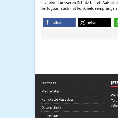
etc. einen besseren Schutz bietet. Außerd
verfügbar, auch mit Funkmeldeempfängern 
teilen
teilen
JET
Startseite
Mediadaten
Wir 
Komplette Ausgaben
Tel.
inf
Datenschutz
Impressum