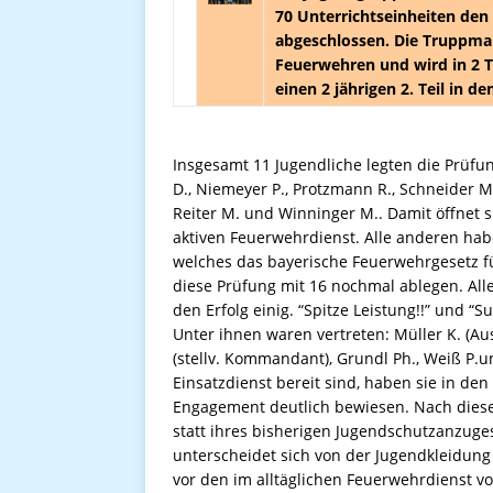
70 Unterrichtseinheiten den
abgeschlossen. Die Truppma
Feuerwehren und wird in 2 Te
einen 2 jährigen 2. Teil in de
Insgesamt 11 Jugendliche legten die Prüfun
D., Niemeyer P., Protzmann R., Schneider M., 
Reiter M. und Winninger M.. Damit öffnet s
aktiven Feuerwehrdienst. Alle anderen habe
welches das bayerische Feuerwehrgesetz fü
diese Prüfung mit 16 nochmal ablegen. All
den Erfolg einig. “Spitze Leistung!!” und 
Unter ihnen waren vertreten: Müller K. (Aus
(stellv. Kommandant), Grundl Ph., Weiß P.u
Einsatzdienst bereit sind, haben sie in d
Engagement deutlich bewiesen. Nach dies
statt ihres bisherigen Jugendschutzanzug
unterscheidet sich von der Jugendkleidung
vor den im alltäglichen Feuerwehrdienst vo