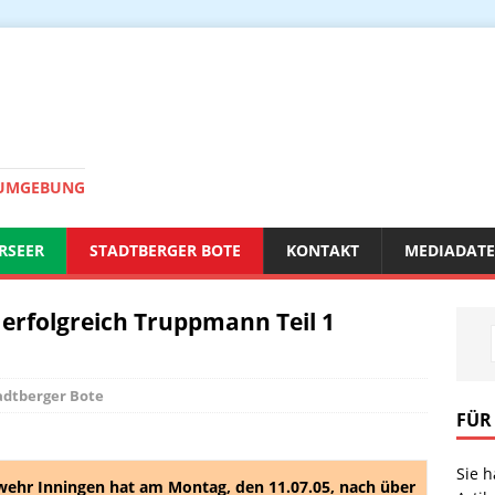
 UMGEBUNG
RSEER
STADTBERGER BOTE
KONTAKT
MEDIADAT
 erfolgreich Truppmann Teil 1
adtberger Bote
FÜR
Sie 
wehr Inningen hat am Montag, den 11.07.05, nach über