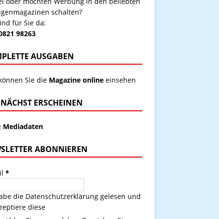
kel oder möchten Werbung in den beliebten
igenmagazinen schalten?
ind für Sie da:
 0821 98263
PLETTE AUSGABEN
 können Sie die
Magazine online
einsehen
NÄCHST ERSCHEINEN
e
Mediadaten
SLETTER ABONNIEREN
il
*
habe die
Datenschutzerklärung
gelesen und
zeptiere diese