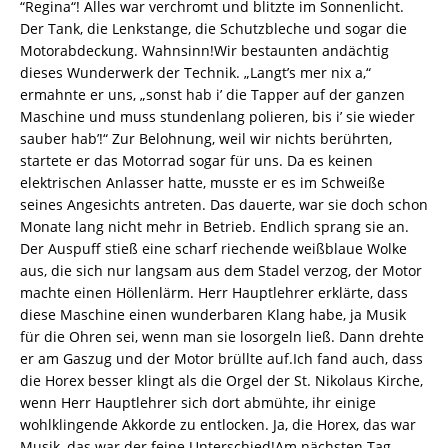
“Regina“! Alles war verchromt und blitzte im Sonnenlicht.
Der Tank, die Lenkstange, die Schutzbleche und sogar die
Motorabdeckung. Wahnsinn!Wir bestaunten andächtig
dieses Wunderwerk der Technik. „Langt’s mer nix a,“
ermahnte er uns, „sonst hab i’ die Tapper auf der ganzen
Maschine und muss stundenlang polieren, bis i’ sie wieder
sauber hab’!“ Zur Belohnung, weil wir nichts berührten,
startete er das Motorrad sogar für uns. Da es keinen
elektrischen Anlasser hatte, musste er es im Schweiße
seines Angesichts antreten. Das dauerte, war sie doch schon
Monate lang nicht mehr in Betrieb. Endlich sprang sie an.
Der Auspuff stieß eine scharf riechende weißblaue Wolke
aus, die sich nur langsam aus dem Stadel verzog, der Motor
machte einen Höllenlärm. Herr Hauptlehrer erklärte, dass
diese Maschine einen wunderbaren Klang habe, ja Musik
für die Ohren sei, wenn man sie losorgeln ließ. Dann drehte
er am Gaszug und der Motor brüllte auf.Ich fand auch, dass
die Horex besser klingt als die Orgel der St. Nikolaus Kirche,
wenn Herr Hauptlehrer sich dort abmühte, ihr einige
wohlklingende Akkorde zu entlocken. Ja, die Horex, das war
Musik, das war der feine Unterschied!Am nächsten Tag