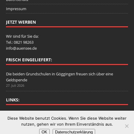
Impressum
JETZT WERBEN
Wir sind für Sie da:
Tel.: 0821 98263
info@auensee.de
FRISCH EINGELIEFERT:
Die beiden Grundschulen in Göggingen freuen sich über eine
Geldspende
27. Juli 2026
LINKS:
Stadtbergen.de
Diese Website benutzt Cookies. Wenn Sie diese Website weiter
nutzen, gehen wir von Ihrem Einverständnis aus.
OK
Datenschutzerklärung