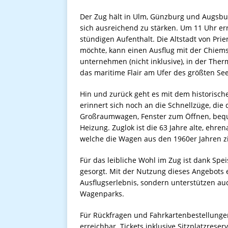
Der Zug hält in Ulm, Günzburg und Augsbur
sich ausreichend zu stärken. Um 11 Uhr er
stündigen Aufenthalt. Die Altstadt von Pri
möchte, kann einen Ausflug mit der Chiem
unternehmen (nicht inklusive), in der The
das maritime Flair am Ufer des größten Se
Hin und zurück geht es mit dem historisch
erinnert sich noch an die Schnellzüge, di
Großraumwagen, Fenster zum Öffnen, bequ
Heizung. Zuglok ist die 63 Jahre alte, ehre
welche die Wagen aus den 1960er Jahren zi
Für das leibliche Wohl im Zug ist dank Sp
gesorgt. Mit der Nutzung dieses Angebots 
Ausflugserlebnis, sondern unterstützen au
Wagenparks.
Für Rückfragen und Fahrkartenbestellungen 
erreichbar. Tickets inklusive Sitzplatzrese