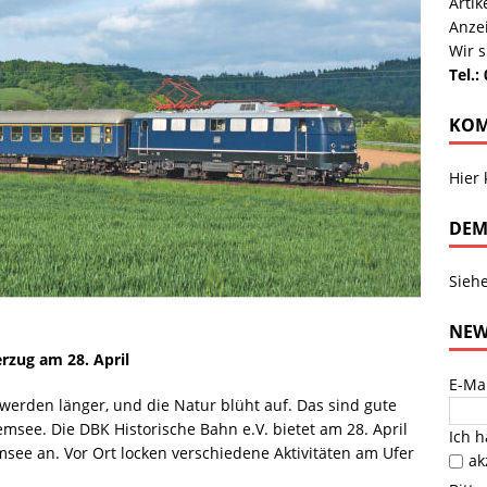
Arti
Anze
Wir s
Tel.:
KOM
Hier
DEM
Sieh
NEW
rzug am 28. April
E-Ma
werden länger, und die Natur blüht auf. Das sind gute
msee. Die DBK Historische Bahn e.V. bietet am 28. April
Ich 
ee an. Vor Ort locken verschiedene Aktivitäten am Ufer
ak