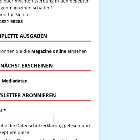
kel oder möchten Werbung in den beliebten
igenmagazinen schalten?
ind für Sie da:
 0821 98263
PLETTE AUSGABEN
 können Sie die
Magazine online
einsehen
NÄCHST ERSCHEINEN
e
Mediadaten
SLETTER ABONNIEREN
il
*
habe die
Datenschutzerklärung
gelesen und
zeptiere diese