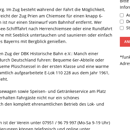
Bitte
Info
g. Im Zug besteht während der Fahrt die Möglichkeit,
Au
reicht der Zug Prien am Chiemsee für einen knapp 6-
De
en ist nur einen Steinwurf vom Bahnhof entfernt. Wer
St
see-Schifffahrt nach Herrenchiemsee oder eine Rundfahrt
rme mit Seeblick untertauchen und saunieren oder einfach
es Bayerns mit Bergblick genießen.
en Zug der DBK Historische Bahn e.V.: Manch einer
*funk
e durch Deutschland fuhren: Bequeme 6er-Abteile oder
Adre
eme Plüschsessel in der ersten Klasse und eine warme
namtlich aufgearbeitete E-Lok 110 228 aus dem Jahr 1961,
eht.
eisewagen sowie Speisen- und Getränkeservice am Platz
erhalten Fahrgäste nicht nur ein schönes
ch den komplett ehrenamtlichen Betrieb des Lok- und
ist der Verein unter 07951 / 96 79 997 (Mo-Sa 9-19 Uhr)
rvierungen können telefonisch und online unter