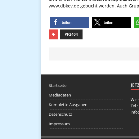
www.dbkev.de gebucht werden. Auch Grup
teilen
teilen
PF2404
JET
Startseite
Mediadaten
Wir 
Komplette Ausgaben
Tel.
inf
Datenschutz
Impressum