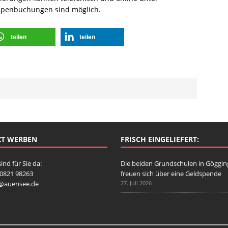
penbuchungen sind möglich.
teilen
teilen
ZT WERBEN
FRISCH EINGELIEFERT:
sind für Sie da:
Die beiden Grundschulen in Göggi
: 0821 98263
freuen sich über eine Geldspende
o@auensee.de
27. Juli 2026