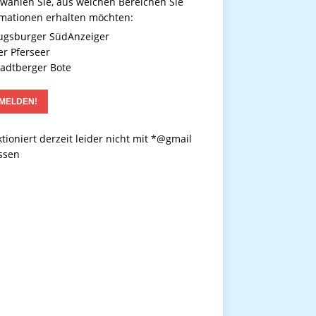
 wählen Sie, aus welchen Bereichen Sie
rmationen erhalten möchten:
gsburger SüdAnzeiger
r Pferseer
adtberger Bote
tioniert derzeit leider nicht mit *@gmail
ssen