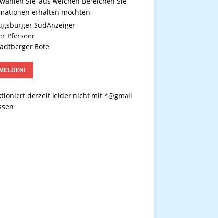
 wählen Sie, aus welchen Bereichen Sie
rmationen erhalten möchten:
gsburger SüdAnzeiger
r Pferseer
adtberger Bote
tioniert derzeit leider nicht mit *@gmail
ssen