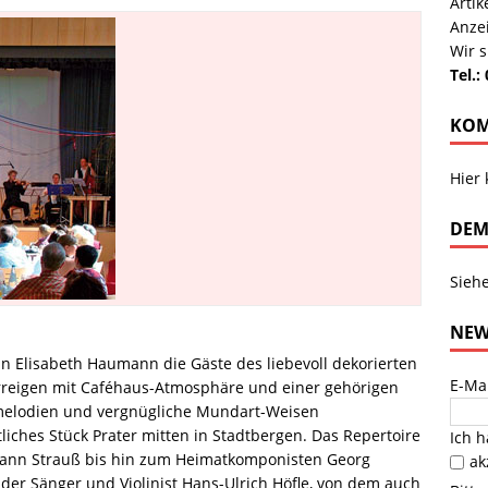
Arti
Anze
Wir s
Tel.:
KOM
Hier
DEM
Sieh
NEW
 Elisabeth Haumann die Gäste des liebevoll dekorierten
E-Ma
rreigen mit Caféhaus-Atmosphäre und einer gehörigen
elodien und vergnügliche Mundart-Weisen
iches Stück Prater mitten in Stadtbergen. Das Repertoire
Ich 
hann Strauß bis hin zum Heimatkomponisten Georg
ak
d der Sänger und Violinist Hans-Ulrich Höfle, von dem auch