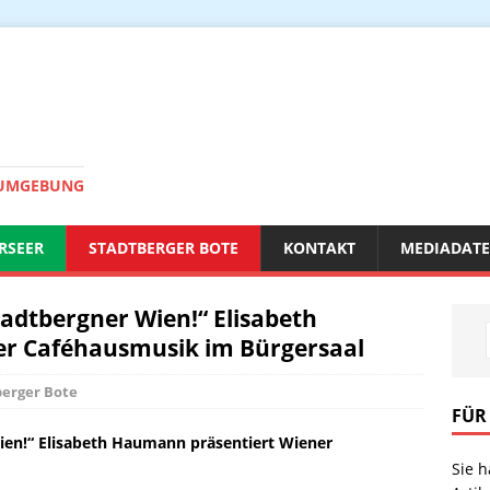
 UMGEBUNG
RSEER
STADTBERGER BOTE
KONTAKT
MEDIADAT
adtbergner Wien!“ Elisabeth
r Caféhausmusik im Bürgersaal
berger Bote
FÜR
en!“ Elisabeth Haumann präsentiert Wiener
Sie 