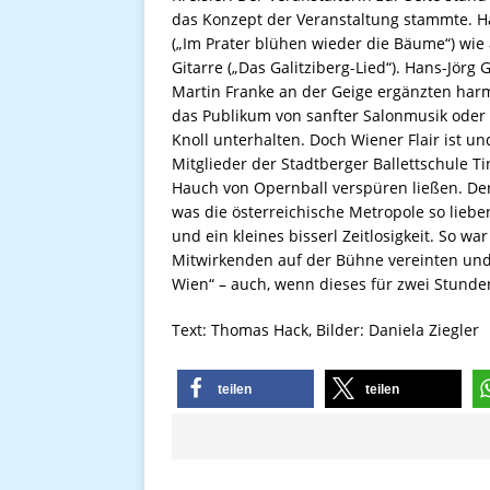
das Konzept der Veranstaltung stammte. H
(„Im Prater blühen wieder die Bäume“) wie
Gitarre („Das Galitziberg-Lied“). Hans-Jör
Martin Franke an der Geige ergänzten har
das Publikum von sanfter Salonmusik ode
Knoll unterhalten. Doch Wiener Flair ist u
Mitglieder der Stadtberger Ballettschule 
Hauch von Opernball verspüren ließen. Der 
was die österreichische Metropole so lieb
und ein kleines bisserl Zeitlosigkeit. So wa
Mitwirkenden auf der Bühne vereinten un
Wien“ – auch, wenn dieses für zwei Stunde
Text: Thomas Hack, Bilder: Daniela Ziegler
teilen
teilen