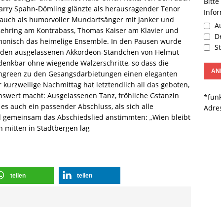
Bitte
arry Spahn-Dömling glänzte als herausragender Tenor
Info
 auch als humorvoller Mundartsänger mit Janker und
Au
g Gehring am Kontrabass, Thomas Kaiser am Klavier und
De
monisch das heimelige Ensemble. In den Pausen wurde
St
r den ausgelassenen Akkordeon-Ständchen von Helmut
ndenkbar ohne wiegende Walzerschritte, so dass die
Tingreen zu den Gesangsdarbietungen einen eleganten
kurzweilige Nachmittag hat letztendlich all das geboten,
enswert macht: Ausgelassenen Tanz, fröhliche Gstanzln
*funk
r es auch ein passender Abschluss, als sich alle
Adre
d gemeinsam das Abschiedslied anstimmten: „Wien bleibt
n mitten in Stadtbergen lag
teilen
teilen