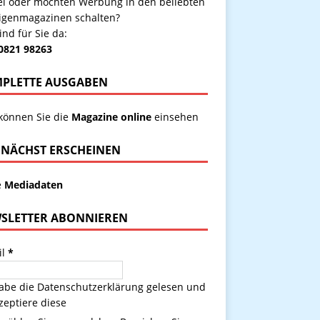
kel oder möchten Werbung in den beliebten
igenmagazinen schalten?
ind für Sie da:
 0821 98263
PLETTE AUSGABEN
 können Sie die
Magazine online
einsehen
NÄCHST ERSCHEINEN
e
Mediadaten
SLETTER ABONNIEREN
il
*
habe die
Datenschutzerklärung
gelesen und
zeptiere diese