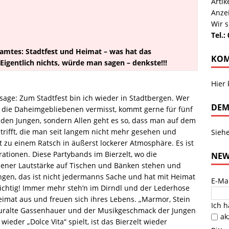
Arti
Anze
Wir s
Tel.:
amtes: Stadtfest und Heimat – was hat das
KOM
Eigentlich nichts, würde man sagen – denkste!!!
Hier
sage: Zum Stadtfest bin ich wieder in Stadtbergen. Wer
DEM
d die Daheimgebliebenen vermisst, kommt gerne für fünf
r den Jungen, sondern Allen geht es so, dass man auf dem
trifft, die man seit langem nicht mehr gesehen und
Sieh
t zu einem Ratsch in äußerst lockerer Atmosphäre. Es ist
rationen. Diese Partybands im Bierzelt, wo die
NEW
bener Lautstärke auf Tischen und Bänken stehen und
ingen, das ist nicht jedermanns Sache und hat mit Heimat
E-Ma
 richtig! Immer mehr steh’n im Dirndl und der Lederhose
eimat aus und freuen sich ihres Lebens. „Marmor, Stein
Ich 
d uralte Gassenhauer und der Musikgeschmack der Jungen
ak
ieder „Dolce Vita“ spielt, ist das Bierzelt wieder