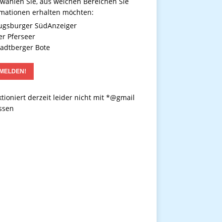
 wählen Sie, aus welchen Bereichen Sie
rmationen erhalten möchten:
gsburger SüdAnzeiger
r Pferseer
adtberger Bote
tioniert derzeit leider nicht mit *@gmail
ssen