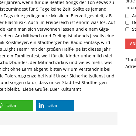
Bitte
 60er Jahren, wenn für die Beatles-Songs der Ton etwas zu
Info
st zumindest für 5 Tage keine Zeit. Sollte es jemand
Au
r Tags eine gediegenere Musik im Bierzelt gespielt, z.B.
De
r Blasmusik. Auch im Freibereich ist enorm was los. Auf
St
nde kann man sich verwöhnen lassen und einem Giga-
hen. Am Mittwoch und Freitag ist abends jeweils eine
k Koislmeyer, ein Stadtberger bei Radio Fantasy, wird
as „Light Team“ mit der großen Half-Pipe ist dieses Jahr
ber ein Familienfest, weil für die Kinder unheimlich viel
*funk
erschutzbundes, der Mitmachzirkus und vieles mehr, was
Adre
 nicht ohne Lärm abgeht, bitten wir um Verständnis bei
ie Toleranzgrenze bei Null! Unser Sicherheitsdienst und
und sorgen dafür, dass unser Stadtfest Stadtbergen
keit bleibt. Liebe Grüße, Euer Kulturamt
teilen
teilen