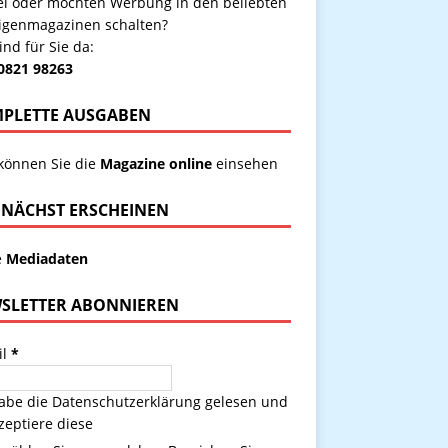
kel oder möchten Werbung in den beliebten
igenmagazinen schalten?
ind für Sie da:
 0821 98263
PLETTE AUSGABEN
 können Sie die
Magazine online
einsehen
NÄCHST ERSCHEINEN
e
Mediadaten
SLETTER ABONNIEREN
il
*
habe die
Datenschutzerklärung
gelesen und
zeptiere diese