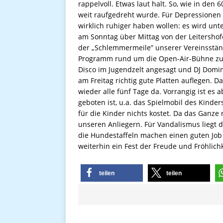
rappelvoll. Etwas laut halt. So, wie in den
weit raufgedreht wurde. Für Depressionen i
wirklich ruhiger haben wollen: es wird unte
am Sonntag über Mittag von der Leitershofe
der „Schlemmermeile” unserer Vereinsstä
Programm rund um die Open-Air-Bühne zuse
Disco im Jugendzelt angesagt und DJ Domini
am Freitag richtig gute Platten auflegen. D
wieder alle fünf Tage da. Vorrangig ist es a
geboten ist, u.a. das Spielmobil des Kind
für die Kinder nichts kostet. Da das Ganze
unseren Anliegern. Für Vandalismus liegt d
die Hundestaffeln machen einen guten Job 
weiterhin ein Fest der Freude und Fröhlich
teilen
teilen