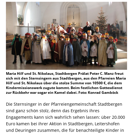
Maria Hilf und St. Nikolaus, Stadtbergen Prälat Peter C. Manz freut
sich mit den Sternsingern aus Stadtbergen, aus den Pfarreien Maria
Hilf und St. Nikolaus über die stolze Summe von 10500 €, die dem
Kindermissionswerk zugute kommt. Beim festlichen Gottesdienst
zur Rückkehr war sogar ein Kamel dabei. Foto: Konrad Gamböck
Die Sternsinger in der Pfarreiengemeinschaft Stadtbergen
sind ganz schön stolz, denn das Ergebnis ihres
Engagements kann sich wahrlich sehen lassen: über 20.000
Euro kamen bei ihrer Aktion in Stadtbergen, Leitershofen
und Deuringen zusammen, die für benachteiligte Kinder in