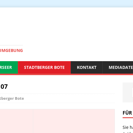
 UMGEBUNG
RSEER
STADTBERGER BOTE
KONTAKT
MEDIADAT
 07
tberger Bote
FÜR
Sie 