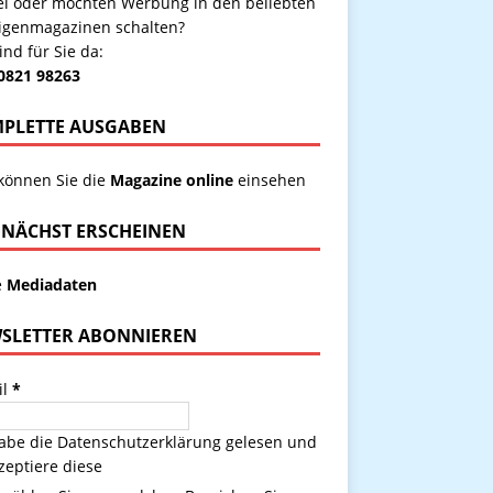
kel oder möchten Werbung in den beliebten
igenmagazinen schalten?
ind für Sie da:
 0821 98263
PLETTE AUSGABEN
 können Sie die
Magazine online
einsehen
NÄCHST ERSCHEINEN
e
Mediadaten
SLETTER ABONNIEREN
il
*
habe die
Datenschutzerklärung
gelesen und
zeptiere diese