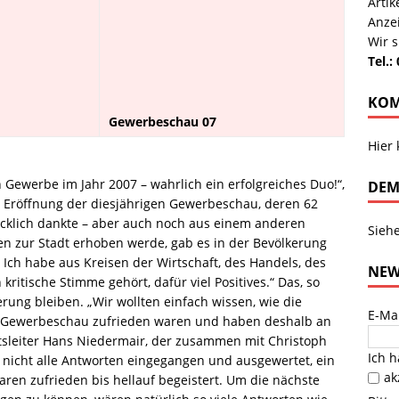
Arti
Anze
Wir s
Tel.:
KOM
Gewerbeschau 07
Hier
 Gewerbe im Jahr 2007 – wahrlich ein erfolgreiches Duo!“,
DEM
er Eröffnung der diesjährigen Gewerbeschau, deren 62
cklich dankte – aber auch noch aus einem anderen
Sieh
en zur Stadt erhoben werde, gab es in der Bevölkerung
 Ich habe aus Kreisen der Wirtschaft, des Handels, des
NEW
kritische Stimme gehört, dafür viel Positives.“ Das, so
rung bleiben. „Wir wollten einfach wissen, wie die
E-Ma
 Gewerbeschau zufrieden waren und haben deshalb an
tsleiter Hans Niedermair, der zusammen mit Christoph
Ich 
 nicht alle Antworten eingegangen und ausgewertet, ein
ak
waren zufrieden bis hellauf begeistert. Um die nächste