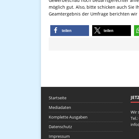
Gewerbeschau noch bedarfsgerechter anleg
möglich gut. Also, bitte schicken auch Sie
Geamtergebnis der Umfrage berichten wir 
teilen
teilen
JET
Startseite
Mediadaten
Wir 
Komplette Ausgaben
Tel.
inf
Datenschutz
Impressum