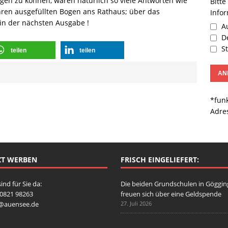
en zu können, wären natürlich so viele Antworten wie
Bitte
 Ihren ausgefüllten Bogen ans Rathaus; über das
Info
in der nächsten Ausgabe !
Au
De
St
teilen
teilen
*funk
Adre
ZT WERBEN
FRISCH EINGELIEFERT:
sind für Sie da:
Die beiden Grundschulen in Göggi
: 0821 98263
freuen sich über eine Geldspende
o@auensee.de
27. Juli 2026