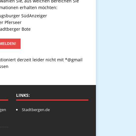
 wählen Sie, aus welchen Bereichen Sie
rmationen erhalten möchten:
gsburger SüdAnzeiger
r Pferseer
adtberger Bote
tioniert derzeit leider nicht mit *@gmail
ssen
LINKS:
ngen
Stadtbergen.de