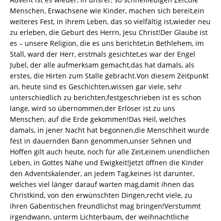
Menschen, Erwachsene wie Kinder, machen sich bereit,ein
weiteres Fest, in ihrem Leben, das so vielfältig ist,wieder neu
zu erleben, die Geburt des Herrn, Jesu Christ!Der Glaube ist
es – unsere Religion, die es uns berichtet,in Bethlehem, im
Stall, ward der Herr, erstmals gesichtet,es war der Engel
Jubel, der alle aufmerksam gemacht,das hat damals, als
erstes, die Hirten zum Stalle gebracht.Von diesem Zeitpunkt
an, heute sind es Geschichten,wissen gar viele, sehr
unterschiedlich zu berichten,festgeschrieben ist es schon
lange, wird so übernommen,der Erlöser ist zu uns
Menschen, auf die Erde gekommen!Das Heil, welches
damals, in jener Nacht hat begonnen,die Menschheit wurde
fest in dauernden Bann genommen,unser Sehnen und
Hoffen gilt auch heute, noch für alle Zeit,einem unendlichen
Leben, in Gottes Nähe und Ewigkeit!Jetzt öffnen die Kinder
den Adventskalender, an jedem Tag,keines ist darunter,
welches viel länger darauf warten mag,damit ihnen das
Christkind, von den erwünschten Dingen,recht viele, zu
ihren Gabentischen freundlichst mag bringen!Verstummt
irgendwann, unterm Lichterbaum, der weihnachtliche