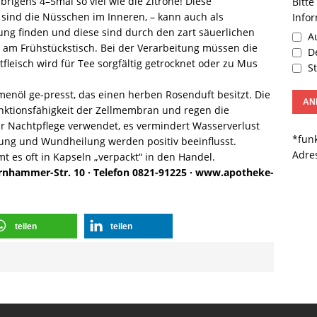
übrigens 4–5mal so viel wie die Zitrone! Diese
Bitte
t sind die Nüsschen im Inneren, – kann auch als
Info
 finden und diese sind durch den zart säuerlichen
Au
am Frühstückstisch. Bei der Verarbeitung müssen die
De
fleisch wird für Tee sorgfältig getrocknet oder zu Mus
St
nöl ge-presst, das einen herben Rosenduft besitzt. Die
unktionsfähigkeit der Zellmembran und regen die
ur Nachtpflege verwendet, es vermindert Wasserverlust
*funk
g und Wundheilung werden positiv beeinflusst.
Adre
t es oft in Kapseln „verpackt“ in den Handel.
rnhammer-Str. 10 · Telefon 0821-91225 · www.apotheke-
teilen
teilen