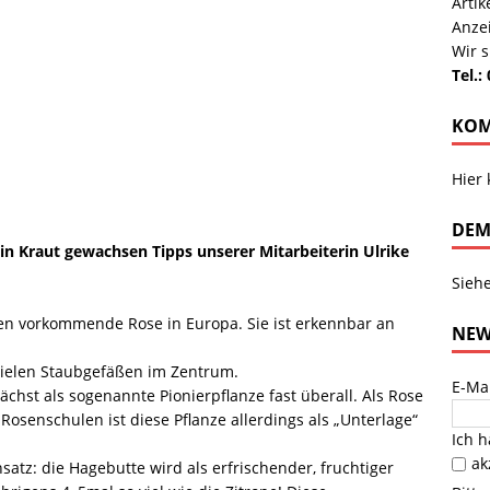
Arti
Anze
Wir s
Tel.:
KOM
Hier
DEM
 ein Kraut gewachsen Tipps unserer Mitarbeiterin Ulrike
Sieh
ten vorkommende Rose in Europa. Sie ist erkennbar an
NEW
 vielen Staubgefäßen im Zentrum.
E-Ma
chst als sogenannte Pionierpflanze fast überall. Als Rose
Rosenschulen ist diese Pflanze allerdings als „Unterlage“
Ich 
ak
tz: die Hagebutte wird als erfrischender, fruchtiger