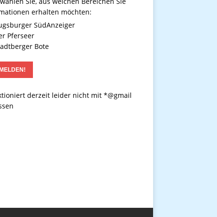
 wählen Sie, aus welchen Bereichen Sie
rmationen erhalten möchten:
gsburger SüdAnzeiger
r Pferseer
adtberger Bote
tioniert derzeit leider nicht mit *@gmail
ssen