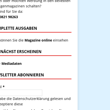
kel oder möchten Werbung in den beliebten
igenmagazinen schalten?
ind für Sie da:
 0821 98263
PLETTE AUSGABEN
 können Sie die
Magazine online
einsehen
NÄCHST ERSCHEINEN
e
Mediadaten
SLETTER ABONNIEREN
il
*
habe die
Datenschutzerklärung
gelesen und
zeptiere diese