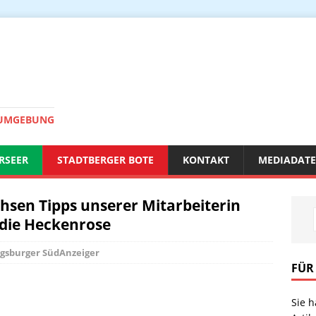
 UMGEBUNG
RSEER
STADTBERGER BOTE
KONTAKT
MEDIADAT
chsen Tipps unserer Mitarbeiterin
 die Heckenrose
gsburger SüdAnzeiger
FÜR
Sie 