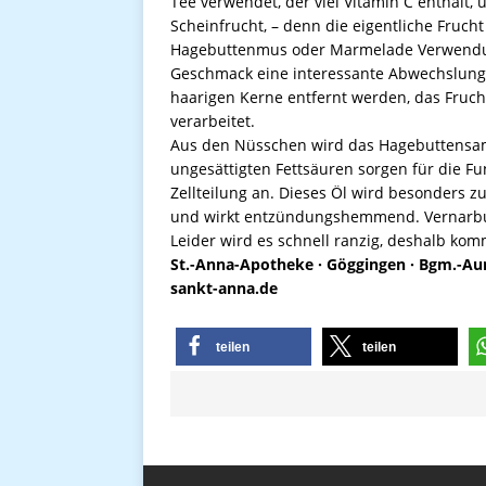
Tee verwendet, der viel Vitamin C enthält, 
Scheinfrucht, – denn die eigentliche Fruch
Hagebuttenmus oder Marmelade Verwendung
Geschmack eine interessante Abwechslung 
haarigen Kerne entfernt werden, das Frucht
verarbeitet.
Aus den Nüsschen wird das Hagebuttensame
ungesättigten Fettsäuren sorgen für die F
Zellteilung an. Dieses Öl wird besonders z
und wirkt entzündungshemmend. Vernarbun
Leider wird es schnell ranzig, deshalb komm
St.-Anna-Apotheke · Göggingen · Bgm.-Au
sankt-anna.de
teilen
teilen