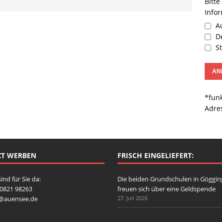
Bitte
Info
Au
De
St
*funk
Adre
ZT WERBEN
FRISCH EINGELIEFERT:
sind für Sie da:
Die beiden Grundschulen in Göggi
: 0821 98263
freuen sich über eine Geldspende
o@auensee.de
27. Juli 2026