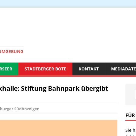
 UMGEBUNG
RSEER
STADTBERGER BOTE
KONTAKT
MEDIADAT
khalle: Stiftung Bahnpark übergibt
burger SüdAnzeiger
FÜR
Sie 