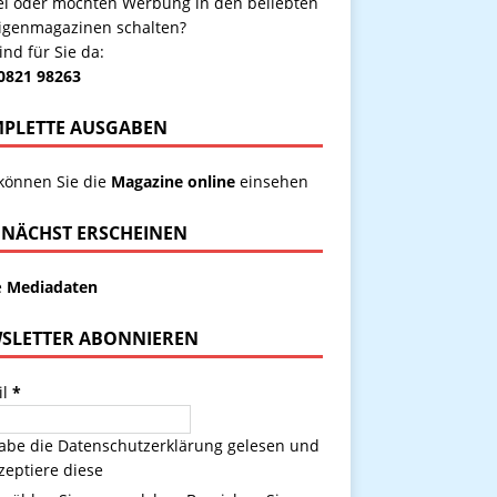
kel oder möchten Werbung in den beliebten
igenmagazinen schalten?
ind für Sie da:
 0821 98263
PLETTE AUSGABEN
 können Sie die
Magazine online
einsehen
NÄCHST ERSCHEINEN
e
Mediadaten
SLETTER ABONNIEREN
il
*
habe die
Datenschutzerklärung
gelesen und
zeptiere diese