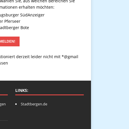
 wählen Sie, aus welchen Bereichen Sie
rmationen erhalten möchten:
gsburger SüdAnzeiger
r Pferseer
adtberger Bote
tioniert derzeit leider nicht mit *@gmail
ssen
LINKS:
ngen
Stadtbergen.de