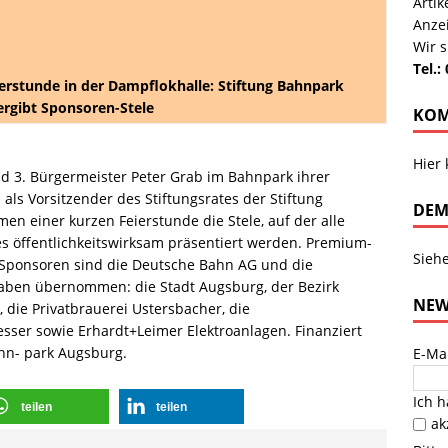
Arti
Anze
Wir s
Tel.:
erstunde in der Dampflokhalle: Stiftung Bahnpark
rgibt Sponsoren-Stele
KOM
Hier
nd 3. Bürgermeister Peter Grab im Bahnpark ihrer
ls Vorsitzender des Stiftungsrates der Stiftung
DEM
n einer kurzen Feierstunde die Stele, auf der alle
s öffentlichkeitswirksam präsentiert werden. Premium-
Sieh
 Sponsoren sind die Deutsche Bahn AG und die
aben übernommen: die Stadt Augsburg, der Bezirk
NEW
 die Privatbrauerei Ustersbacher, die
esser sowie Erhardt+Leimer Elektroanlagen. Finanziert
ahn- park Augsburg.
E-Ma
Ich 
teilen
teilen
ak