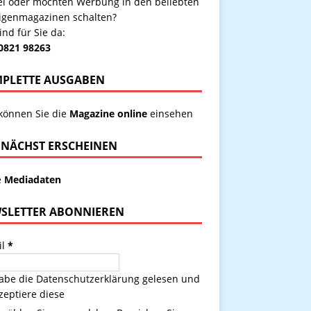
kel oder möchten Werbung in den beliebten
igenmagazinen schalten?
ind für Sie da:
 0821 98263
PLETTE AUSGABEN
 können Sie die
Magazine online
einsehen
NÄCHST ERSCHEINEN
e
Mediadaten
SLETTER ABONNIEREN
il
*
habe die
Datenschutzerklärung
gelesen und
zeptiere diese