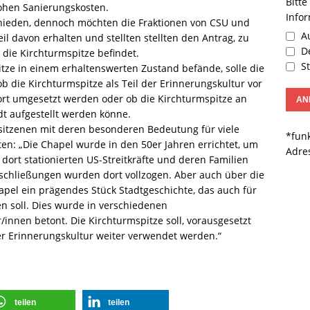
Bitte
hohen Sanierungskosten.
Info
chieden, dennoch möchten die Fraktionen von CSU und
Au
 davon erhalten und stellten stellten den Antrag, zu
De
 die Kirchturmspitze befindet.
St
pitze in einem erhaltenswerten Zustand befände, solle die
b die Kirchturmspitze als Teil der Erinnerungskultur vor
ort umgesetzt werden oder ob die Kirchturmspitze an
dt aufgestellt werden könne.
sitzenen mit deren besonderen Bedeutung für viele
*funk
en: „Die Chapel wurde in den 50er Jahren errichtet, um
Adre
 dort stationierten US-Streitkräfte und deren Familien
chließungen wurden dort vollzogen. Aber auch über die
pel ein prägendes Stück Stadtgeschichte, das auch für
n soll. Dies wurde in verschiedenen
innen betont. Die Kirchturmspitze soll, vorausgesetzt
 der Erinnerungskultur weiter verwendet werden.“
teilen
teilen