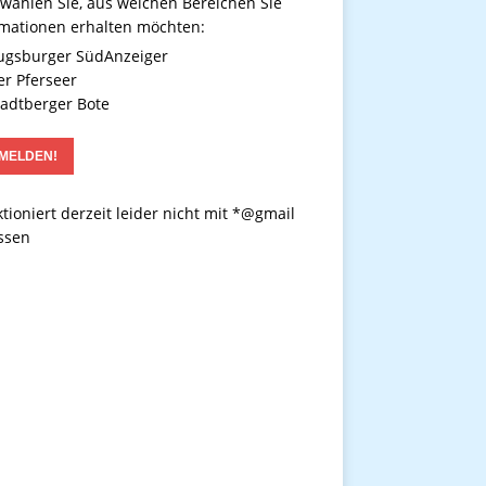
 wählen Sie, aus welchen Bereichen Sie
rmationen erhalten möchten:
gsburger SüdAnzeiger
r Pferseer
adtberger Bote
tioniert derzeit leider nicht mit *@gmail
ssen