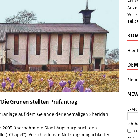
Arti
Anze
Wir s
Tel.:
KOM
Hier
DEM
Sieh
NEW
Die Grünen stellten Prüfantrag
E-Ma
 Parkanlage auf dem Gelände der ehemaligen Sheridan-
Ich 
hr 2005 übernahm die Stadt Augsburg auch den
ak
le („Chapel“). Verschiedenste Nutzungsmöglichkeiten