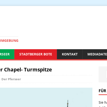
 UMGEBUNG
RSEER
STADTBERGER BOTE
KONTAKT
MEDIADAT
er Chapel- Turmspitze
Der Pferseer
FÜR
Sie 