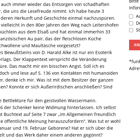
Bitte
er auch immer wieder das Entsorgen von schadhaften
Info
, die uns die Lesefreude nimmt. Ich habe heute 3
Au
deren Herkunft und Geschichte einmal nachzuspüren.
De
vielleicht in den 80er Jahren den Weg nach Leitershofen
St
büchlein aus dem Elsaß und hat einmal immerhin 33
anzösischen Au pair, das der fleischlosen Küche
schwollene und Maultäsche vorgesetzt?
BewußtSeins von D. Harald Alke ist nur ein Esoterik
rlags. Der Klappentext verspricht die Veränderung
*funk
re. Das macht mir ein bisschen Angst. Soll ich es
Adre
 doch und lese auf S. 136 von Kontakten mit humanoiden
her, denke ich mir. Was ist mit dem Besitzer der ganzen
en? Konnte er sich Außerirdischen anschließen? Sind
ne Bettlektüre für den geistvollen Wassermann.
6 der Schenker keine Widmung hinterlassen. Ich selbst
t Buchtext auf Seite 7 zwar „im Allgemeinen freundlich
die öffentliche Meinung herauszufordern“. Was tut er wohl
anuar und 19. Februar Geborene? Hat er sich über die
kelt und das Werk daher einem anderen gegönnt?