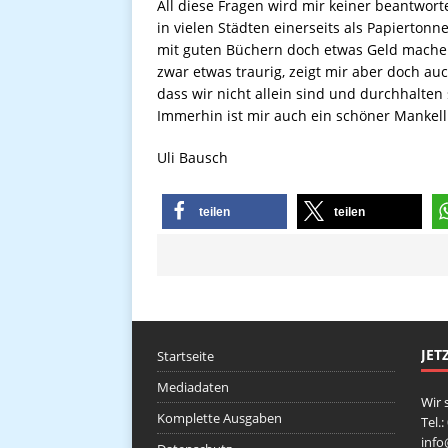
All diese Fragen wird mir keiner beantwor
in vielen Städten einerseits als Papierton
mit guten Büchern doch etwas Geld machen
zwar etwas traurig, zeigt mir aber doch auc
dass wir nicht allein sind und durchhalten
Immerhin ist mir auch ein schöner Mankell
Uli Bausch
teilen
teilen
JET
Startseite
Mediadaten
Wir 
Komplette Ausgaben
Tel.
inf