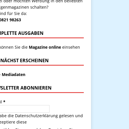
kel oder möchten Werbung in den beliebten
igenmagazinen schalten?
ind für Sie da:
 0821 98263
PLETTE AUSGABEN
 können Sie die
Magazine online
einsehen
NÄCHST ERSCHEINEN
e
Mediadaten
SLETTER ABONNIEREN
il
*
habe die
Datenschutzerklärung
gelesen und
zeptiere diese