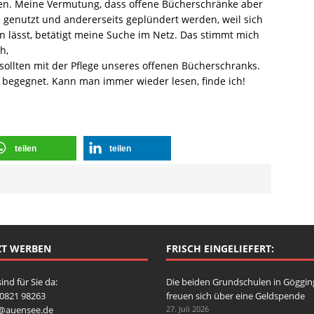
ten. Meine Vermutung, dass offene Bücherschränke aber
ne genutzt und andererseits geplündert werden, weil sich
 lässt, betätigt meine Suche im Netz. Das stimmt mich
h,
 sollten mit der Pflege unseres offenen Bücherschranks.
 begegnet. Kann man immer wieder lesen, finde ich!
teilen
teilen
ZT WERBEN
FRISCH EINGELIEFERT:
sind für Sie da:
Die beiden Grundschulen in Göggi
: 0821 98263
freuen sich über eine Geldspende
o@auensee.de
27. Juli 2026