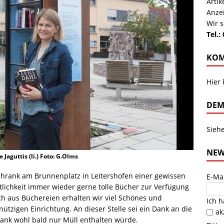
Arti
Anze
Wir s
Tel.:
KOM
Hier
DEM
Sieh
NEW
aguttis (li.) Foto: G.Olms
schrank am Brunnenplatz in Leitershofen einer gewissen
E-Ma
ntlichkeit immer wieder gerne tolle Bücher zur Verfügung
ch aus Büchereien erhalten wir viel Schönes und
Ich 
tzigen Einrichtung. An dieser Stelle sei ein Dank an die
ak
ank wohl bald nur Müll enthalten würde.