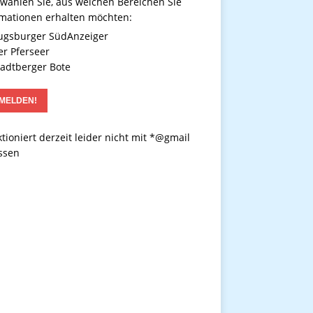
 wählen Sie, aus welchen Bereichen Sie
rmationen erhalten möchten:
gsburger SüdAnzeiger
r Pferseer
adtberger Bote
tioniert derzeit leider nicht mit *@gmail
ssen