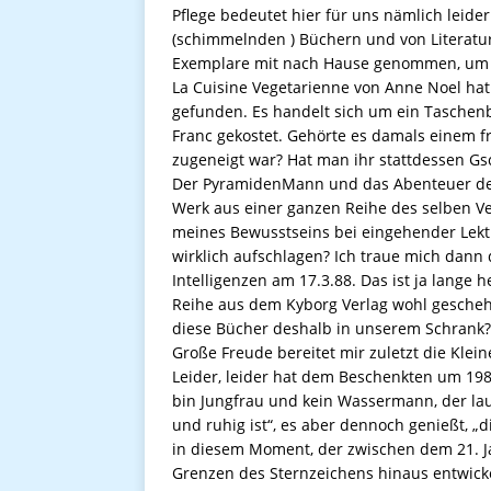
Pflege bedeutet hier für uns nämlich leid
(schimmelnden ) Büchern und von Literatur
Exemplare mit nach Hause genommen, um 
La Cuisine Vegetarienne von Anne Noel hat 
gefunden. Es handelt sich um ein Taschen
Franc gekostet. Gehörte es damals einem fr
zugeneigt war? Hat man ihr stattdessen G
Der PyramidenMann und das Abenteuer des 
Werk aus einer ganzen Reihe des selben Ve
meines Bewusstseins bei eingehender Lektü
wirklich aufschlagen? Ich traue mich dann
Intelligenzen am 17.3.88. Das ist ja lange 
Reihe aus dem Kyborg Verlag wohl gescheh
diese Bücher deshalb in unserem Schrank?
Große Freude bereitet mir zuletzt die Klei
Leider, leider hat dem Beschenkten um 198
bin Jungfrau und kein Wassermann, der lau
und ruhig ist“, es aber dennoch genießt, „
in diesem Moment, der zwischen dem 21. J
Grenzen des Sternzeichens hinaus entwic