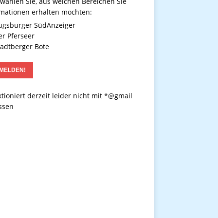
 wählen Sie, aus welchen Bereichen Sie
rmationen erhalten möchten:
gsburger SüdAnzeiger
r Pferseer
adtberger Bote
tioniert derzeit leider nicht mit *@gmail
ssen