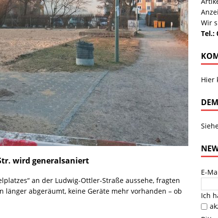
Arti
Anze
Wir s
Tel.:
KOM
Hier
DEM
Sieh
NEW
Str. wird generalsaniert
E-Ma
lplatzes“ an der Ludwig-Ottler-Straße aussehe, fragten
hon länger abgeräumt, keine Geräte mehr vorhanden – ob
Ich 
ak