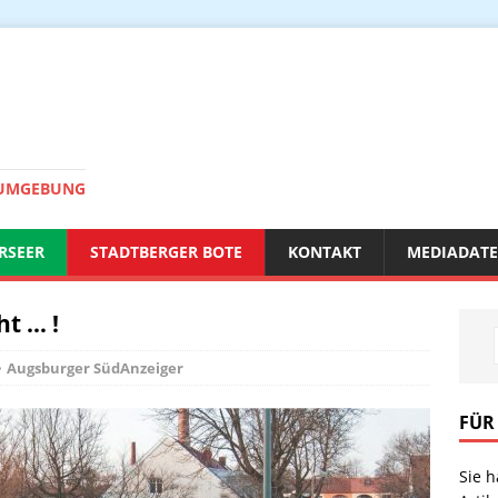
 UMGEBUNG
RSEER
STADTBERGER BOTE
KONTAKT
MEDIADAT
t … !
Augsburger SüdAnzeiger
FÜR
Sie 