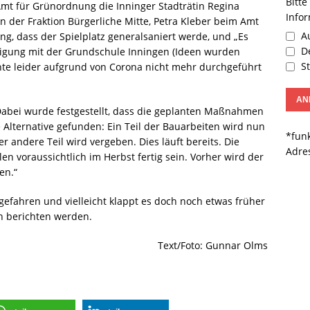
Bitte
mt für Grünordnung die Inninger Stadträtin Regina
Info
 der Fraktion Bürgerliche Mitte, Petra Kleber beim Amt
Au
ng, dass der Spielplatz generalsaniert werde, und „Es
De
iligung mit der Grundschule Inningen (Ideen wurden
St
nte leider aufgrund von Corona nicht mehr durchgeführt
 Dabei wurde festgestellt, dass die geplanten Maßnahmen
e Alternative gefunden: Ein Teil der Bauarbeiten wird nun
*funk
andere Teil wird vergeben. Dies läuft bereits. Die
Adre
 voraussichtlich im Herbst fertig sein. Vorher wird der
en.“
efahren und vielleicht klappt es doch noch etwas früher
ch berichten werden.
Text/Foto: Gunnar Olms