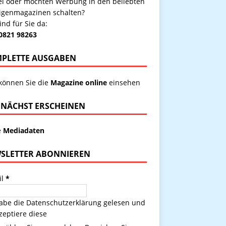
kel oder möchten Werbung in den beliebten
igenmagazinen schalten?
ind für Sie da:
 0821 98263
PLETTE AUSGABEN
 können Sie die
Magazine online
einsehen
NÄCHST ERSCHEINEN
e
Mediadaten
SLETTER ABONNIEREN
il
*
habe die
Datenschutzerklärung
gelesen und
zeptiere diese