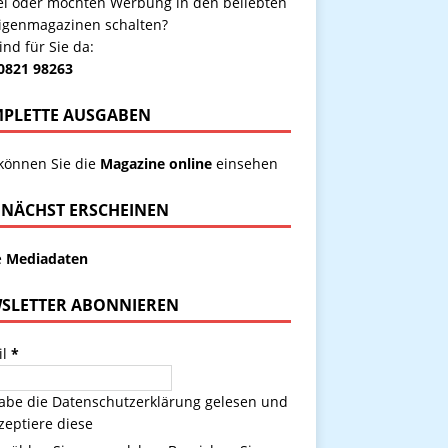
kel oder möchten Werbung in den beliebten
igenmagazinen schalten?
ind für Sie da:
 0821 98263
PLETTE AUSGABEN
 können Sie die
Magazine online
einsehen
NÄCHST ERSCHEINEN
e
Mediadaten
SLETTER ABONNIEREN
il
*
habe die
Datenschutzerklärung
gelesen und
zeptiere diese