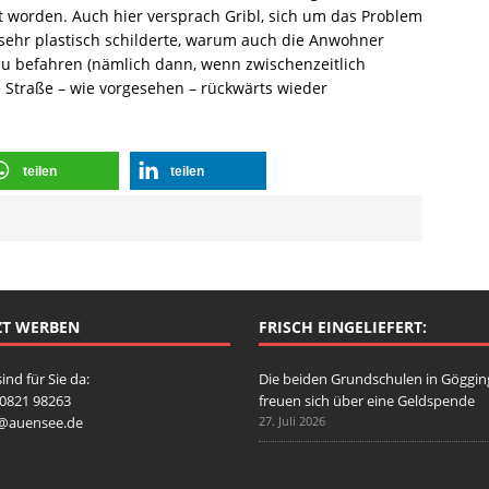
 worden. Auch hier versprach Gribl, sich um das Problem
ehr plastisch schilderte, warum auch die Anwohner
zu befahren (nämlich dann, wenn zwischenzeitlich
e Straße – wie vorgesehen – rückwärts wieder
teilen
teilen
ZT WERBEN
FRISCH EINGELIEFERT:
sind für Sie da:
Die beiden Grundschulen in Göggi
: 0821 98263
freuen sich über eine Geldspende
o@auensee.de
27. Juli 2026