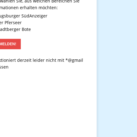
 wählen Sie, aus welchen Bereichen Sie
rmationen erhalten möchten:
gsburger SüdAnzeiger
r Pferseer
adtberger Bote
tioniert derzeit leider nicht mit *@gmail
ssen