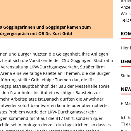
Arti
Anze
Wir s
Tel.:
0 Göggingerinnen und Gögginger kamen zum
KOM
ürgergespräch mit OB Dr. Kurt Gribl
Hier
nnen und Bürger nutzten die Gelegenheit, ihre Anliegen
freut sich die Vorsitzende der CSU Göggingen, Stadträtin
DEM
r Veranstaltung.LKW-Durchgangsverkehr, Straßenlärm,
rena eine vielfältige Palette an Themen, die die Bürger
Sieh
führung stellte Gribl einige Themen dar, die für
önigsplatz/Hauptbahnhof, der Bau der Messehalle sowie
NEW
t den Fraunhofer-Institut ein wichtiger Baustein zur
mehr Arbeitsplätze ist.Danach durften die Anwohner
E-Ma
 entweder sofort beantworten konnte oder aber notierte,
erstes Problem wurde der LKW-Durchgangsverkehr
Ich 
gen kommend nicht auf die B17 fährt, sondern quer
ak
ild sei in Inningen derzeit durchgestrichen, so dass es