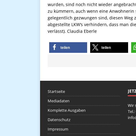
wurden, sind noch nicht wieder angebracht
zu kümmern, auch wenn eine Anwohnerin s
gelegentlich gezwungen sind, diesen Weg 
abgestellte LKW‘s verhindern, dass man di
verlässt). Claudia Eberle
teilen
teilen
JET
Startseite
Mediadaten
Wir 
Komplette Ausgaben
Tel.
inf
Datenschutz
Impressum