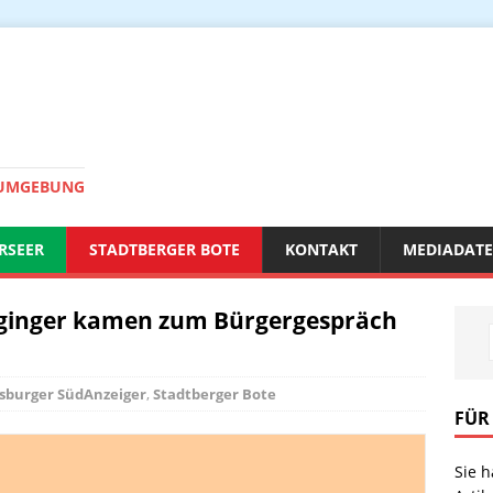
 UMGEBUNG
RSEER
STADTBERGER BOTE
KONTAKT
MEDIADAT
gginger kamen zum Bürgergespräch
sburger SüdAnzeiger
,
Stadtberger Bote
FÜR
Sie 