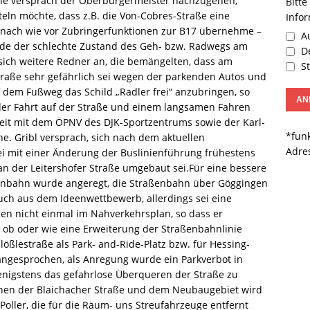
Sache versprach der Oberbürgermeister nachzugehen,
Bitte
teln möchte, dass z.B. die Von-Cobres-Straße eine
Info
ie nach wie vor Zubringerfunktionen zur B17 übernehme –
Au
rde der schlechte Zustand des Geh- bzw. Radwegs am
De
ich weitere Redner an, die bemängelten, dass am
St
traße sehr gefährlich sei wegen der parkenden Autos und
 dem Fußweg das Schild „Radler frei“ anzubringen, so
der Fahrt auf der Straße und einem langsamen Fahren
eit mit dem ÖPNV des DJK-Sportzentrums sowie der Karl-
*funk
e. Gribl versprach, sich nach dem aktuellen
Adre
ei mit einer Änderung der Buslinienführung frühestens
n der Leitershofer Straße umgebaut sei.Für eine bessere
enbahn wurde angeregt, die Straßenbahn über Göggingen
uch aus dem Ideenwettbewerb, allerdings sei eine
n nicht einmal im Nahverkehrsplan, so dass er
e, ob oder wie eine Erweiterung der Straßenbahnlinie
ößlestraße als Park- and-Ride-Platz bzw. für Hessing-
ngesprochen, als Anregung wurde ein Parkverbot in
nigstens das gefahrlose Überqueren der Straße zu
hen der Blaichacher Straße und dem Neubaugebiet wird
Poller, die für die Räum- uns Streufahrzeuge entfernt