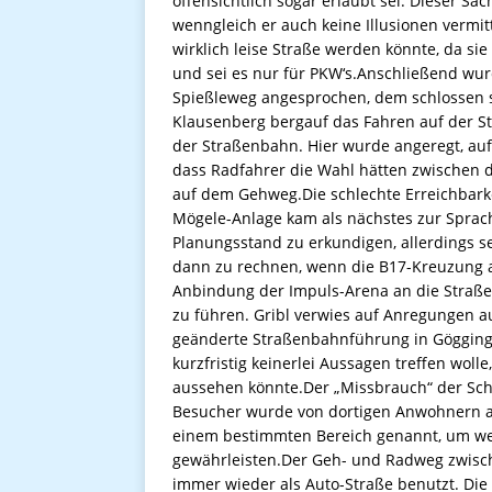
offensichtlich sogar erlaubt sei. Dieser 
wenngleich er auch keine Illusionen vermit
wirklich leise Straße werden könnte, da s
und sei es nur für PKW‘s.Anschließend wu
Spießleweg angesprochen, dem schlossen s
Klausenberg bergauf das Fahren auf der S
der Straßenbahn. Hier wurde angeregt, auf
dass Radfahrer die Wahl hätten zwischen 
auf dem Gehweg.Die schlechte Erreichbark
Mögele-Anlage kam als nächstes zur Sprach
Planungsstand zu erkundigen, allerdings s
dann zu rechnen, wenn die B17-Kreuzung a
Anbindung der Impuls-Arena an die Straß
zu führen. Gribl verwies auf Anregungen a
geänderte Straßenbahnführung in Gögginge
kurzfristig keinerlei Aussagen treffen woll
aussehen könnte.Der „Missbrauch“ der Schl
Besucher wurde von dortigen Anwohnern a
einem bestimmten Bereich genannt, um we
gewährleisten.Der Geh- und Radweg zwisc
immer wieder als Auto-Straße benutzt. Die 