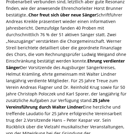
Probenarbeit verbunden sind, letztlich aber gute Resonanz
finden, wie der anwesende Ehrenchorleiter Horst Brunner
bestätigte..
Chor freut sich über neue Sänger
Schriftführer
Andreas Kreikle präsentiert wieder einen informativen
Jahresbericht. Demzufolge fanden 40 Proben mit
durchschnittlich 76 % der 51 aktiven Sänger statt. Zwei
„Neuzugänge“ verstärkten die Chorgemeinschaft. Werner
Streil berichtete detailliert über die geordnete Finanzlage
des Chors, die vom Rechnungsprüfer Ludwig Weigand ohne
Einschränkung bestätigt werden konnte.
Ehrung verdienter
Sänger
Der Vorsitzende des Augsburger Sängerkreises,
Helmut Krämling, ehrte gemeinsam mit Walter Lindner
langjährig verdiente Mitglieder. Für 25 Jahre Treue zum
Verein Andreas Flagner und Dr. Reinhold Krug sowie für 50
Jahre Christoph Poloczek und Karl Sporer, der langjährig für
zusätzliche Aufgaben zur Verfügung stand.
25 Jahre
Vereinsführung durch Walter Lindner
Eine herzliche und
treffende Laudatio für 25 Jahre erfolgreiche Vereinsarbeit
trug der 2.Vorsitzende Hans – Peter Kaspar vor. Sein
Rückblick über die Vielzahl musikalischer Veranstaltungen,
von der Mitwirkung bei der Gründung der