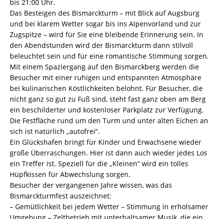
bis 21:00 Uhr.
Das Besteigen des Bismarckturm – mit Blick auf Augsburg
und bei klarem Wetter sogar bis ins Alpenvorland und zur
Zugspitze – wird für Sie eine bleibende Erinnerung sein. In
den Abendstunden wird der Bismarckturm dann stilvoll
beleuchtet sein und für eine romantische Stimmung sorgen.
Mit einem Spaziergang auf den Bismarckberg werden die
Besucher mit einer ruhigen und entspannten Atmosphäre
bei kulinarischen Köstlichkeiten belohnt. Für Besucher, die
nicht ganz so gut zu Fuß sind, steht fast ganz oben am Berg
ein beschilderter und kostenloser Parkplatz zur Verfügung.
Die Festfläche rund um den Turm und unter alten Eichen an
sich ist natürlich „autofrei“.
Ein Glückshafen bringt für Kinder und Erwachsene wieder
große Überraschungen. Hier ist dann auch wieder jedes Los
ein Treffer ist. Speziell für die „Kleinen“ wird ein tolles
Hüpfkissen für Abwechslung sorgen.
Besucher der vergangenen Jahre wissen, was das
Bismarckturmfest auszeichnet:
– Gemütlichkeit bei jedem Wetter – Stimmung in erholsamer
Umgebung – Zeltbetrieb mit unterhaltsamer Musik, die ein