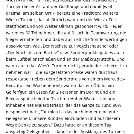
Turnier dieser Art auf der GolfRange und damit (weil
dreimal am selben Ort;-) bereits eine Tradition: Walter’s
Wies’n-Turnier, das alljährlich während der Wies’n-Zeit
stattfndet und von Walter Ullman gesponsert wird. Heuer
waren es 60 Teilnehmer, die auf 9 Loch in Teamwertung die
Sieger ermittelten und dabei auch etliche Sonderwertungen
absolvierten, wie „Der Nächste zur Vogelscheuche“ oder
„Der Nächste zum Bächle“ usw. Sonderpunkte gab es auch
beim Luftballonschießen und an der Maßkrugrutsche. Und
wenn auch das Wies’n Turnier nicht gerade tierisch ernst zu
nehmen war – die ausgesetzten Preise waren durchaus
respektabel: neben dem Sonderpreis von einem Mercedes-
Benz (für ein Wochenende!), waren das ein Ölbild, ein
Golferfgur, ein Essen für 2 Personen im Dorint und ein
Einkaufsgutschein für Trachten Huber.Walter Ullmann,
Inhaber eines Malerbetriebs, der das Ganze zu rund 90%
gesponsert hat: „Für mich ist das auch immer eine gute
Gelegenheit, unsere Kunden einzuladen und auf diesem
Wege Danke zu sagen.“ Dazu hatte er an diesem Tag
ausgiebig Gelegenheit – dauerte der Ausklang des Turniers,