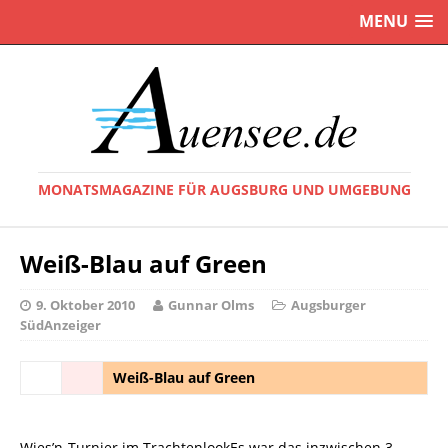
MENU
MONATSMAGAZINE FÜR AUGSBURG UND UMGEBUNG
Weiß-Blau auf Green
9. Oktober 2010
Gunnar Olms
Augsburger
SüdAnzeiger
Weiß-Blau auf Green
Wies’n-Turnier im TrachtenlookEs war das inzwischen 3.