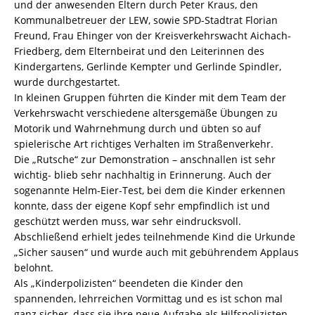
und der anwesenden Eltern durch Peter Kraus, den
Kommunalbetreuer der LEW, sowie SPD-Stadtrat Florian
Freund, Frau Ehinger von der Kreisverkehrswacht Aichach-
Friedberg, dem Elternbeirat und den Leiterinnen des
Kindergartens, Gerlinde Kempter und Gerlinde Spindler,
wurde durchgestartet.
In kleinen Gruppen führten die Kinder mit dem Team der
Verkehrswacht verschiedene altersgemäße Übungen zu
Motorik und Wahrnehmung durch und übten so auf
spielerische Art richtiges Verhalten im Straßenverkehr.
Die „Rutsche“ zur Demonstration – anschnallen ist sehr
wichtig- blieb sehr nachhaltig in Erinnerung. Auch der
sogenannte Helm-Eier-Test, bei dem die Kinder erkennen
konnte, dass der eigene Kopf sehr empfindlich ist und
geschützt werden muss, war sehr eindrucksvoll.
Abschließend erhielt jedes teilnehmende Kind die Urkunde
„Sicher sausen“ und wurde auch mit gebührendem Applaus
belohnt.
Als „Kinderpolizisten“ beendeten die Kinder den
spannenden, lehrreichen Vormittag und es ist schon mal
ganz sicher, dass sie ihre neue Aufgabe als Hilfspolizisten