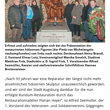
Erfreut und zufrieden zeigten sich bei der Präsentation der
restaurierten hölzernen Figuren (der Pietà von Michelangelo
nachempfunden) von links nach rechts: Denkmalwart Heinz Brandl,
2. Vorstand Elmar Lutz, Vereinsmitglied Monika Gmelch, Stadtrat
Matthias Fink, Stadträtin a. D. Ingrid Fink, 1. Vorsitzender Alfred
Seemüller, Kassier und stellvertretender Schriftführer Hannes
Breitenwieser.
„Nach 93 Jahren war eine Reparatur der längst nicht mehr
ansehnlichen hölzernen Skulptur unausweichlich geworden,
und wir sind der Stadt Augsburg dankbar für die nun
erfolgte Rundum-Restauration durch das
Restaurationsatelier Florian Hoyer“, so Alfred Seemüller, der
1. Vorstand des Veteranen- und Soldatenvereins Göggingen.