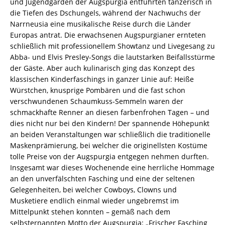
und Jugendgarden der Augspurgia entführten tänzerisch in
die Tiefen des Dschungels, während der Nachwuchs der
Narrneusia eine musikalische Reise durch die Länder
Europas antrat. Die erwachsenen Augspurgianer ernteten
schließlich mit professionellem Showtanz und Livegesang zu
Abba- und Elvis Presley-Songs die lautstarken Beifallsstürme
der Gäste. Aber auch kulinarisch ging das Konzept des
klassischen Kinderfaschings in ganzer Linie auf: Heiße
Würstchen, knusprige Pombären und die fast schon
verschwundenen Schaumkuss-Semmeln waren der
schmackhafte Renner an diesen farbenfrohen Tagen – und
dies nicht nur bei den Kindern! Der spannende Höhepunkt
an beiden Veranstaltungen war schließlich die traditionelle
Maskenprämierung, bei welcher die originellsten Kostüme
tolle Preise von der Augspurgia entgegen nehmen durften.
Insgesamt war dieses Wochenende eine herrliche Hommage
an den unverfälschten Fasching und eine der seltenen
Gelegenheiten, bei welcher Cowboys, Clowns und
Musketiere endlich einmal wieder ungebremst im
Mittelpunkt stehen konnten – gemäß nach dem
selbsternannten Motto der Augspurgia: „Frischer Fasching