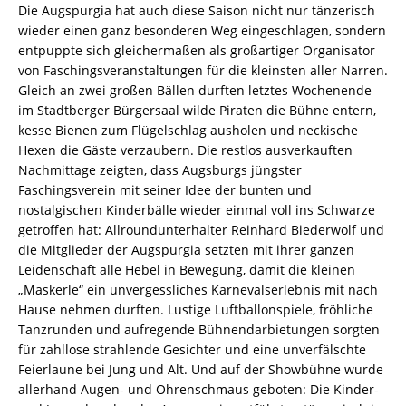
Die Augspurgia hat auch diese Saison nicht nur tänzerisch
wieder einen ganz besonderen Weg eingeschlagen, sondern
entpuppte sich gleichermaßen als großartiger Organisator
von Faschingsveranstaltungen für die kleinsten aller Narren.
Gleich an zwei großen Bällen durften letztes Wochenende
im Stadtberger Bürgersaal wilde Piraten die Bühne entern,
kesse Bienen zum Flügelschlag ausholen und neckische
Hexen die Gäste verzaubern. Die restlos ausverkauften
Nachmittage zeigten, dass Augsburgs jüngster
Faschingsverein mit seiner Idee der bunten und
nostalgischen Kinderbälle wieder einmal voll ins Schwarze
getroffen hat: Allroundunterhalter Reinhard Biederwolf und
die Mitglieder der Augspurgia setzten mit ihrer ganzen
Leidenschaft alle Hebel in Bewegung, damit die kleinen
„Maskerle“ ein unvergessliches Karnevalserlebnis mit nach
Hause nehmen durften. Lustige Luftballonspiele, fröhliche
Tanzrunden und aufregende Bühnendarbietungen sorgten
für zahllose strahlende Gesichter und eine unverfälschte
Feierlaune bei Jung und Alt. Und auf der Showbühne wurde
allerhand Augen- und Ohrenschmaus geboten: Die Kinder-