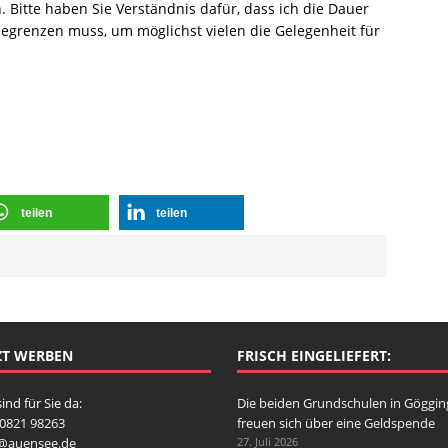
. Bitte haben Sie Verständnis dafür, dass ich die Dauer
egrenzen muss, um möglichst vielen die Gelegenheit für
teilen
teilen
ZT WERBEN
FRISCH EINGELIEFERT:
sind für Sie da:
Die beiden Grundschulen in Göggi
: 0821 98263
freuen sich über eine Geldspende
o@auensee.de
27. Juli 2026