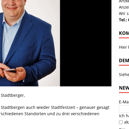
Arti
Anze
Wir s
Tel.:
KOM
Hier
DEM
Sieh
NEW
 Stadtberger,
E-Ma
in Stadtbergen auch wieder Stadtfestzeit – genauer gesagt
 verschiedenen Standorten und zu drei verschiedenen
Ich 
ak