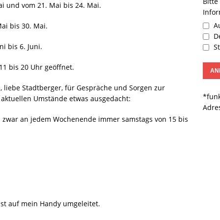
Bitte
i und vom 21. Mai bis 24. Mai.
Info
Au
i bis 30. Mai.
De
 bis 6. Juni.
St
1 bis 20 Uhr geöffnet.
e, liebe Stadtberger, für Gespräche und Sorgen zur
*funk
r aktuellen Umstände etwas ausgedacht:
Adre
nd zwar an jedem Wochenende immer samstags von 15 bis
st auf mein Handy umgeleitet.