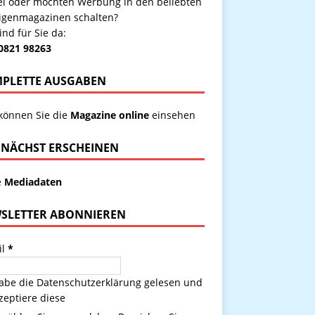
kel oder möchten Werbung in den beliebten
igenmagazinen schalten?
ind für Sie da:
 0821 98263
PLETTE AUSGABEN
 können Sie die
Magazine online
einsehen
NÄCHST ERSCHEINEN
e
Mediadaten
SLETTER ABONNIEREN
il
*
habe die
Datenschutzerklärung
gelesen und
zeptiere diese