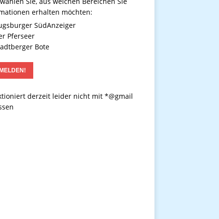
 wählen Sie, aus welchen Bereichen Sie
rmationen erhalten möchten:
gsburger SüdAnzeiger
r Pferseer
adtberger Bote
tioniert derzeit leider nicht mit *@gmail
ssen