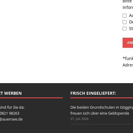
Bitte
Info
Au
De
St
*funk
Adre
ZT WERBEN
FRISCH EINGELIEFERT:
sind für Sie da:
Die beiden Grundschulen in Göggi
: 0821 98263
freuen sich über eine Geldspende
o@auensee.de
27. Juli 2026