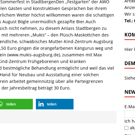
Arti
-Sommerfest in StadtbergenDen „Festgarten“ der AWO
Anze
elen Gästen und konstruktiven Gesprächen bei ihrem
Wir s
rlichem Wetter höchst willkommen waren die schattigen
Tel.:
s August Bögle unermüdlich gezapfte Bier.Auch
sich nicht nehmen, zu diesem Anlass Stadtbergen zu
KOM
n mit mehreren „Mukis“ – den Plüsch-Maskottchen des
ugendliche, schwäbisches Mutter-Kind-Zentrum Augsburg
12,50 Euro gingen die orangefarbenen Kängurus weg und
Hier
erein (www.mukis-augsburg.de), zusammen mit Max
r-Kind-Zentrum Frühgeborenen und kranken
DEM
 bestmögliche Behandlung ermöglicht und weil das viel
en Hand für Neubau und Ausstattung einer solchen
Sieh
rein arbeitet gemeinnützig über alle Parteigrenzen
 der Jahresbeitrag beträgt 30 Euro.
NEW
teilen
teilen
E-Ma
Ich 
ak