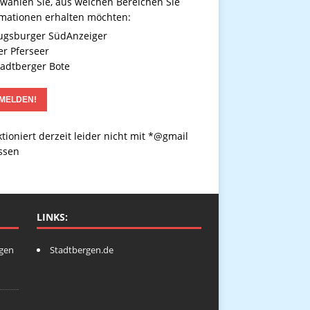
 wählen Sie, aus welchen Bereichen Sie
rmationen erhalten möchten:
gsburger SüdAnzeiger
r Pferseer
adtberger Bote
tioniert derzeit leider nicht mit *@gmail
ssen
LINKS:
ngen
Stadtbergen.de