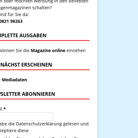
kel oder möchten Werbung in den beliebten
igenmagazinen schalten?
ind für Sie da:
 0821 98263
PLETTE AUSGABEN
 können Sie die
Magazine online
einsehen
NÄCHST ERSCHEINEN
e
Mediadaten
SLETTER ABONNIEREN
il
*
habe die
Datenschutzerklärung
gelesen und
zeptiere diese