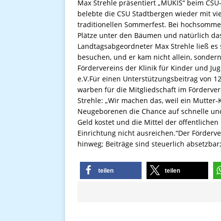
Max Strehle präsentiert „MUKIS“ beim CSU
belebte die CSU Stadtbergen wieder mit vi
traditionellen Sommerfest. Bei hochsomme
Plätze unter den Bäumen und natürlich da
Landtagsabgeordneter Max Strehle ließ es 
besuchen, und er kam nicht allein, sonder
Fördervereins der Klinik für Kinder und J
e.V.Für einen Unterstützungsbeitrag von 
warben für die Mitgliedschaft im Förderv
Strehle: „Wir machen das, weil ein Mutte
Neugeborenen die Chance auf schnelle und
Geld kostet und die Mittel der öffentlich
Einrichtung nicht ausreichen.“Der Förderve
hinweg; Beiträge sind steuerlich absetzbar;
teilen
teilen