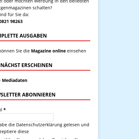
kel oder möchten Werbung in den beliebten
igenmagazinen schalten?
ind für Sie da:
 0821 98263
PLETTE AUSGABEN
 können Sie die
Magazine online
einsehen
NÄCHST ERSCHEINEN
e
Mediadaten
SLETTER ABONNIEREN
il
*
habe die
Datenschutzerklärung
gelesen und
zeptiere diese