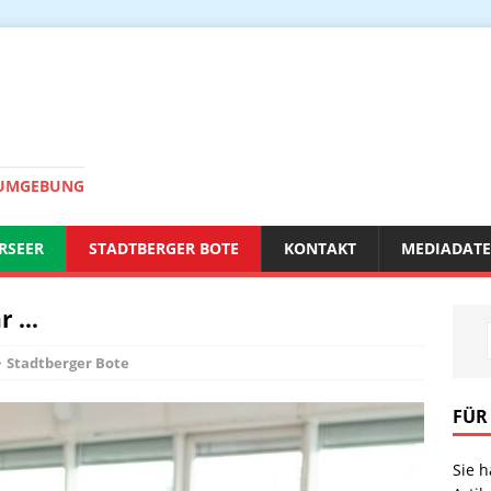
 UMGEBUNG
RSEER
STADTBERGER BOTE
KONTAKT
MEDIADAT
hr …
Stadtberger Bote
FÜR
Sie 