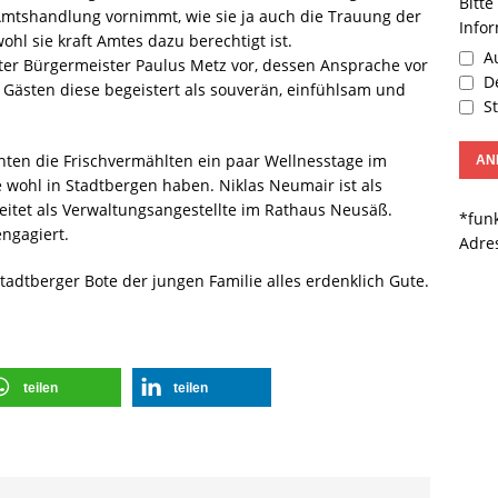
Bitte
 Amtshandlung vornimmt, wie sie ja auch die Trauung der
Info
hl sie kraft Amtes dazu berechtigt ist.
Au
er Bürgermeister Paulus Metz vor, dessen Ansprache vor
De
Gästen diese begeistert als souverän, einfühlsam und
St
hten die Frischvermählten ein paar Wellnesstage im
 wohl in Stadtbergen haben. Niklas Neumair ist als
rbeitet als Verwaltungsangestellte im Rathaus Neusäß.
*funk
engagiert.
Adre
adtberger Bote der jungen Familie alles erdenklich Gute.
teilen
teilen