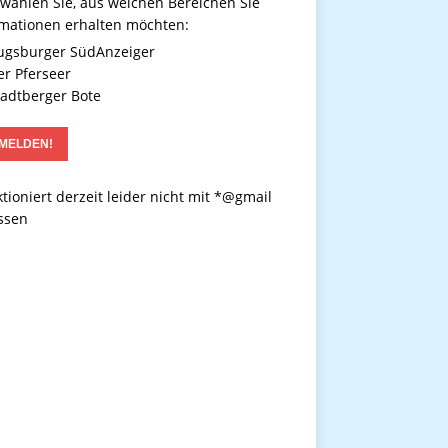
 wählen Sie, aus welchen Bereichen Sie
rmationen erhalten möchten:
gsburger SüdAnzeiger
r Pferseer
adtberger Bote
tioniert derzeit leider nicht mit *@gmail
ssen