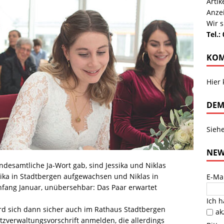
Arti
Anze
Wir s
Tel.:
KOM
Hier
DEM
Sieh
NEW
desamtliche Ja-Wort gab, sind Jessika und Niklas
ika in Stadtbergen aufgewachsen und Niklas in
E-Ma
nfang Januar, unübersehbar: Das Paar erwartet
Ich 
ird sich dann sicher auch im Rathaus Stadtbergen
ak
verwaltungsvorschrift anmelden, die allerdings