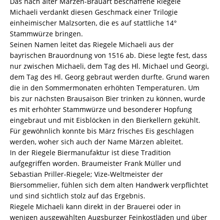
Das nach alter Märzen-Brauart beschaffene Riegele
Michaeli verdankt diesen Geschmack einer Trilogie
einheimischer Malzsorten, die es auf stattliche 14°
Stammwürze bringen.
Seinen Namen leitet das Riegele Michaeli aus der
bayrischen Brauordnung von 1516 ab. Diese legte fest, dass
nur zwischen Michaeli, dem Tag des Hl. Michael und Georgi,
dem Tag des Hl. Georg gebraut werden durfte. Grund waren
die in den Sommermonaten erhöhten Temperaturen. Um
bis zur nächsten Brausaison Bier trinken zu können, wurde
es mit erhöhter Stammwürze und besonderer Hopfung
eingebraut und mit Eisblöcken in den Bierkellern gekühlt.
Für gewöhnlich konnte bis März frisches Eis geschlagen
werden, woher sich auch der Name Märzen ableitet.
In der Riegele Biermanufaktur ist diese Tradition
aufgegriffen worden. Braumeister Frank Müller und
Sebastian Priller-Riegele; Vize-Weltmeister der
Biersommelier, fühlen sich dem alten Handwerk verpflichtet
und sind sichtlich stolz auf das Ergebnis.
Riegele Michaeli kann direkt in der Brauerei oder in
wenigen ausgewählten Augsburger Feinkostläden und über