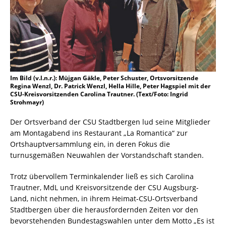
Im Bild (v.l.n.r.): Müjgan Gäkle, Peter Schuster, Ortsvorsitzende
Regina Wenzl, Dr. Patrick Wenzl, Hella Hille, Peter Hagspiel mit der
CSU-Kreisvorsitzenden Carolina Trautner. (Text/Foto: Ingrid
Strohmayr)
Der Ortsverband der CSU Stadtbergen lud seine Mitglieder
am Montagabend ins Restaurant „La Romantica“ zur
Ortshauptversammlung ein, in deren Fokus die
turnusgemäßen Neuwahlen der Vorstandschaft standen.
Trotz übervollem Terminkalender ließ es sich Carolina
Trautner, MdL und Kreisvorsitzende der CSU Augsburg-
Land, nicht nehmen, in ihrem Heimat-CSU-Ortsverband
Stadtbergen über die herausfordernden Zeiten vor den
bevorstehenden Bundestagswahlen unter dem Motto „Es ist