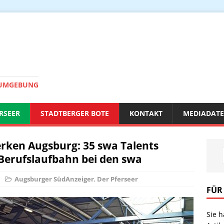
 UMGEBUNG
RSEER
STADTBERGER BOTE
KONTAKT
MEDIADAT
rken Augsburg: 35 swa Talents
 Berufslaufbahn bei den swa
Augsburger SüdAnzeiger
,
Der Pferseer
FÜR
Sie 