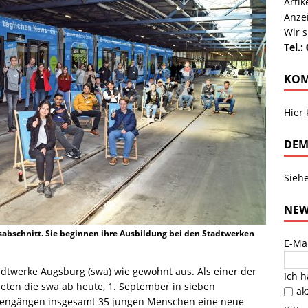
Arti
Anze
Wir s
Tel.:
KOM
Hier
DEM
Sieh
NEW
abschnitt. Sie beginnen ihre Ausbildung bei den Stadtwerken
E-Ma
adtwerke Augsburg (swa) wie gewohnt aus. Als einer der
Ich 
eten die swa ab heute, 1. September in sieben
ak
iengängen insgesamt 35 jungen Menschen eine neue