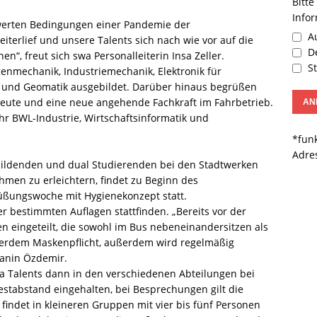
Bitte
Info
hwerten Bedingungen einer Pandemie der
Au
terlief und unsere Talents sich nach wie vor auf die
De
n“, freut sich swa Personalleiterin Insa Zeller.
St
genmechanik, Industriemechanik, Elektronik für
k und Geomatik ausgebildet. Darüber hinaus begrüßen
leute und eine neue angehende Fachkraft im Fahrbetrieb.
hr BWL-Industrie, Wirtschaftsinformatik und
*funk
Adre
bildenden und dual Studierenden bei den Stadtwerken
hmen zu erleichtern, findet zu Beginn des
üßungswoche mit Hygienekonzept statt.
r bestimmten Auflagen stattfinden. „Bereits vor der
n eingeteilt, die sowohl im Bus nebeneinandersitzen als
ußerdem Maskenpflicht, außerdem wird regelmäßig
hanin Özdemir.
 Talents dann in den verschiedenen Abteilungen bei
stabstand eingehalten, bei Besprechungen gilt die
 findet in kleineren Gruppen mit vier bis fünf Personen