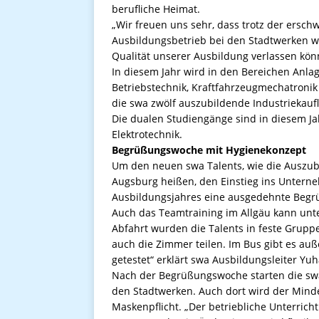
berufliche Heimat.
„Wir freuen uns sehr, dass trotz der ersc
Ausbildungsbetrieb bei den Stadtwerken wei
Qualität unserer Ausbildung verlassen könne
In diesem Jahr wird in den Bereichen Anla
Betriebstechnik, Kraftfahrzeugmechatroni
die swa zwölf auszubildende Industriekauf
Die dualen Studiengänge sind in diesem Ja
Elektrotechnik.
Begrüßungswoche mit Hygienekonzept
Um den neuen swa Talents, wie die Auszu
Augsburg heißen, den Einstieg ins Unterne
Ausbildungsjahres eine ausgedehnte Begr
Auch das Teamtraining im Allgäu kann unte
Abfahrt wurden die Talents in feste Gruppe
auch die Zimmer teilen. Im Bus gibt es a
getestet“ erklärt swa Ausbildungsleiter Yu
Nach der Begrüßungswoche starten die swa
den Stadtwerken. Auch dort wird der Minde
Maskenpflicht. „Der betriebliche Unterricht