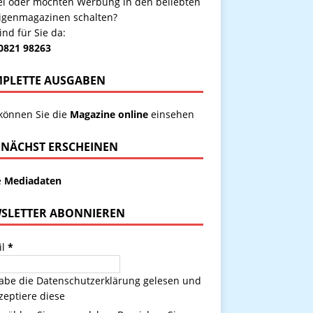
kel oder möchten Werbung in den beliebten
igenmagazinen schalten?
ind für Sie da:
 0821 98263
PLETTE AUSGABEN
 können Sie die
Magazine online
einsehen
NÄCHST ERSCHEINEN
e
Mediadaten
SLETTER ABONNIEREN
il
*
habe die
Datenschutzerklärung
gelesen und
zeptiere diese