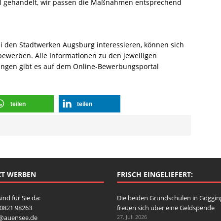
ibel gehandelt, wir passen die Maßnahmen entsprechend
bei den Stadtwerken Augsburg interessieren, können sich
bewerben. Alle Informationen zu den jeweiligen
ngen gibt es auf dem Online-Bewerbungsportal
teilen
teilen
ZT WERBEN
FRISCH EINGELIEFERT:
sind für Sie da:
Die beiden Grundschulen in Göggi
: 0821 98263
freuen sich über eine Geldspende
o@auensee.de
27. Juli 2026