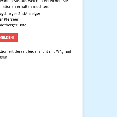
 wählen Sie, aus welchen Bereichen Sie
rmationen erhalten möchten:
gsburger SüdAnzeiger
r Pferseer
adtberger Bote
tioniert derzeit leider nicht mit *@gmail
ssen