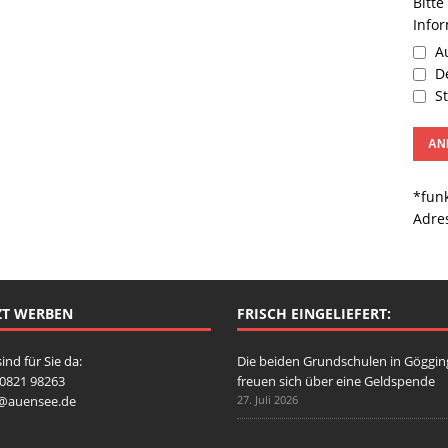
Bitte
Info
Au
De
St
*funk
Adre
ZT WERBEN
FRISCH EINGELIEFERT:
sind für Sie da:
Die beiden Grundschulen in Göggi
: 0821 98263
freuen sich über eine Geldspende
o@auensee.de
27. Juli 2026