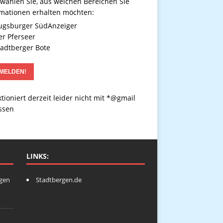
 wählen Sie, aus welchen Bereichen Sie
rmationen erhalten möchten:
gsburger SüdAnzeiger
r Pferseer
adtberger Bote
tioniert derzeit leider nicht mit *@gmail
ssen
LINKS:
ngen
Stadtbergen.de