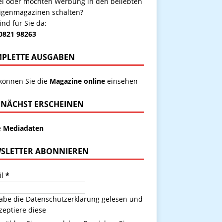
kel oder möchten Werbung in den beliebten
igenmagazinen schalten?
ind für Sie da:
 0821 98263
PLETTE AUSGABEN
 können Sie die
Magazine online
einsehen
NÄCHST ERSCHEINEN
e
Mediadaten
SLETTER ABONNIEREN
il
*
habe die
Datenschutzerklärung
gelesen und
zeptiere diese