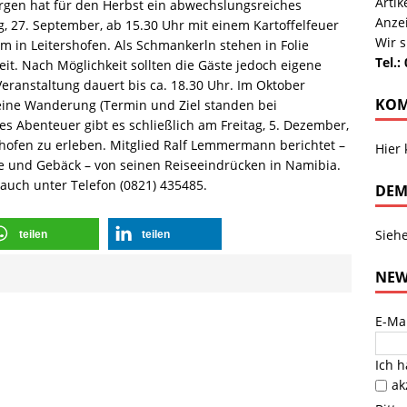
Arti
gen hat für den Herbst ein abwechslungsreiches
Anze
, 27. September, ab 15.30 Uhr mit einem Kartoffelfeuer
Wir s
m in Leitershofen. Als Schmankerln stehen in Folie
Tel.:
eit. Nach Möglichkeit sollten die Gäste jedoch eigene
eranstaltung dauert bis ca. 18.30 Uhr. Im Oktober
KOM
eine Wanderung (Termin und Ziel standen bei
es Abenteuer gibt es schließlich am Freitag, 5. Dezember,
hofen zu erleben. Mitglied Ralf Lemmermann berichtet –
Hier
e und Gebäck – von seinen Reiseeindrücken in Namibia.
rauch unter Telefon (0821) 435485.
DEM
Sieh
teilen
teilen
NEW
E-Ma
Ich 
ak