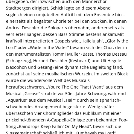
übergeben, der inzwischen auch den Männerchor
Stadtbergen dirigiert. Schick legte an diesem Abend
sogleich einen umjubelten Auftritt mit dem Ensemble hin –
einerseits als begabter Chorleiter bei den Stücken, in denen
Andrea Deschler die Soloparts übernahm, andererseits als
versierter Sänger, dessen Bass-Stimme bestens ankam.Mit
kraftvoll interpretierten Gospels wie „Hallelujah“, „Glorify the
Lord“ oder „Wade in the Water“ besann sich der Chor, der in
den Instrumentalisten Tommi Müller (Bass), Thomas Dessau
(Schlagzeug), Herbert Deschler (Keyboard) und Uli Hegele
(Saxophon und Gesang) eine dynamische Begleitung fand,
zunächst auf seine musikalischen Wurzeln. Im zweiten Block
wurde die wundervolle Welt des Musicals
heraufbeschworen. „You’re The One That I Want“ aus dem
Musical „Grease“ strotzte vor 50er-Jahre-Schwung, während
„Aquarius“ aus dem Musical „Hair“ durch sein sphärisch-
schwebendes Arrangement begeisterte. Wenig später
überraschten vier Chormitglieder das Publikum mit einer
prickelnd-tönenden A-Cappella-Einlage zum bekannten Pop-
Song „Raindrops Keep Fallin‘ On My Head“, bevor sich die
Singgemeinschaft schließlich mit „Kumbayah my Lord“,