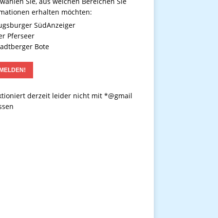
 wählen Sie, aus welchen Bereichen Sie
rmationen erhalten möchten:
gsburger SüdAnzeiger
r Pferseer
adtberger Bote
tioniert derzeit leider nicht mit *@gmail
ssen