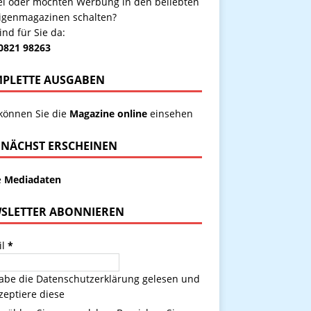
kel oder möchten Werbung in den beliebten
igenmagazinen schalten?
ind für Sie da:
 0821 98263
PLETTE AUSGABEN
 können Sie die
Magazine online
einsehen
NÄCHST ERSCHEINEN
e
Mediadaten
SLETTER ABONNIEREN
il
*
habe die
Datenschutzerklärung
gelesen und
zeptiere diese