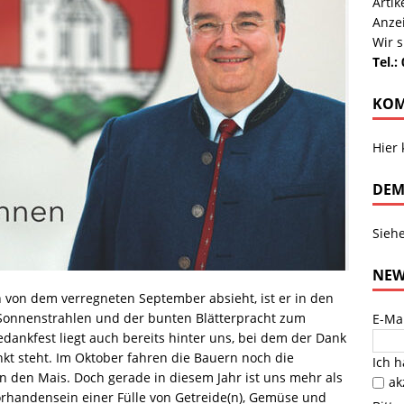
Arti
Anze
Wir s
Tel.:
KOM
Hier
DEM
Sieh
NEW
on dem verregneten September absieht, ist er in den
onnenstrahlen und der bunten Blätterpracht zum
E-Ma
dankfest liegt auch bereits hinter uns, bei dem der Dank
nkt steht. Im Oktober fahren die Bauern noch die
Ich 
n den Mais. Doch gerade in diesem Jahr ist uns mehr als
ak
Vorhandensein einer Fülle von Getreide(n), Gemüse und