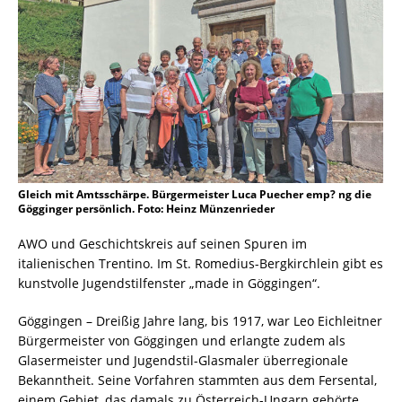
Gleich mit Amtsschärpe. Bürgermeister Luca Puecher emp? ng die
Gögginger persönlich. Foto: Heinz Münzenrieder
AWO und Geschichtskreis auf seinen Spuren im
italienischen Trentino. Im St. Romedius-Bergkirchlein gibt es
kunstvolle Jugendstilfenster „made in Göggingen“.
Göggingen – Dreißig Jahre lang, bis 1917, war Leo Eichleitner
Bürgermeister von Göggingen und erlangte zudem als
Glasermeister und Jugendstil-Glasmaler überregionale
Bekanntheit. Seine Vorfahren stammten aus dem Fersental,
einem Gebiet, das damals zu Österreich-Ungarn gehörte