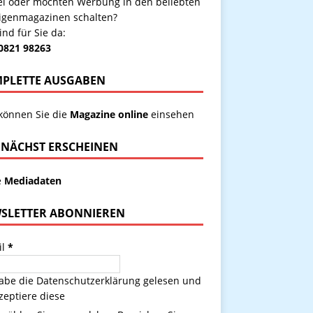
kel oder möchten Werbung in den beliebten
igenmagazinen schalten?
ind für Sie da:
 0821 98263
PLETTE AUSGABEN
 können Sie die
Magazine online
einsehen
NÄCHST ERSCHEINEN
e
Mediadaten
SLETTER ABONNIEREN
il
*
habe die
Datenschutzerklärung
gelesen und
zeptiere diese