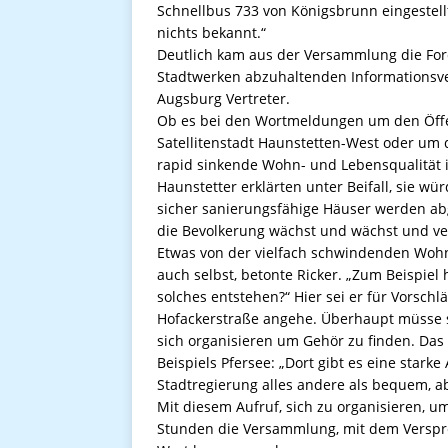
Schnellbus 733 von Königsbrunn eingestellt
nichts bekannt.“
Deutlich kam aus der Versammlung die Fo
Stadtwerken abzuhaltenden Informationsver
Augsburg Vertreter.
Ob es bei den Wortmeldungen um den Öffe
Satellitenstadt Haunstetten-West oder um di
rapid sinkende Wohn- und Lebensqualität i
Haunstetter erklärten unter Beifall, sie wü
sicher sanierungsfähige Häuser werden abg
die Bevolkerung wächst und wächst und ver
Etwas von der vielfach schwindenden Wohn
auch selbst, betonte Ricker. „Zum Beispiel 
solches entstehen?“ Hier sei er für Vorsch
Hofackerstraße angehe. Überhaupt müsse 
sich organisieren um Gehör zu finden. Das
Beispiels Pfersee: „Dort gibt es eine stark
Stadtregierung alles andere als bequem, ab
Mit diesem Aufruf, sich zu organisieren, u
Stunden die Versammlung, mit dem Versprec