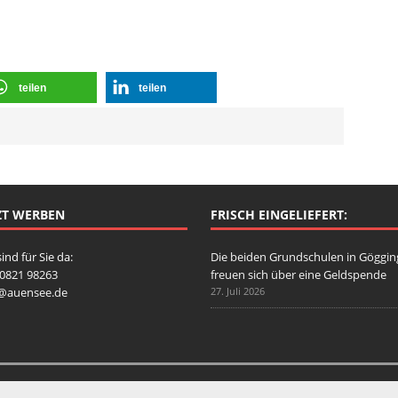
teilen
teilen
ZT WERBEN
FRISCH EINGELIEFERT:
sind für Sie da:
Die beiden Grundschulen in Göggi
: 0821 98263
freuen sich über eine Geldspende
o@auensee.de
27. Juli 2026