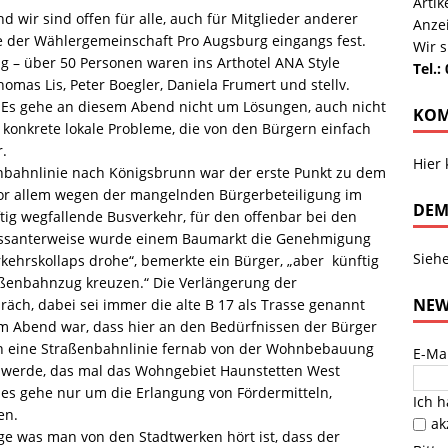
Arti
nd wir sind offen für alle, auch für Mitglieder anderer
Anze
ende der Wählergemeinschaft Pro Augsburg eingangs fest.
Wir s
ng – über 50 Personen waren ins Arthotel ANA Style
Tel.:
omas Lis, Peter Boegler, Daniela Frumert und stellv.
l. Es gehe an diesem Abend nicht um Lösungen, auch nicht
KOM
onkrete lokale Probleme, die von den Bürgern einfach
r.
Hier
nbahnlinie nach Königsbrunn war der erste Punkt zu dem
 vor allem wegen der mangelnden Bürgerbeteiligung im
DEM
ftig wegfallende Busverkehr, für den offenbar bei den
ressanterweise wurde einem Baumarkt die Genehmigung
Sieh
erkehrskollaps drohe“, bemerkte ein Bürger, „aber künftig
aßenbahnzug kreuzen.“ Die Verlängerung der
NEW
räch, dabei sei immer die alte B 17 als Trasse genannt
em Abend war, dass hier an den Bedürfnissen der Bürger
en eine Straßenbahnlinie fernab von der Wohnbebauung
E-Ma
 werde, das mal das Wohngebiet Haunstetten West
 es gehe nur um die Erlangung von Fördermitteln,
Ich 
en.
ak
ige was man von den Stadtwerken hört ist, dass der