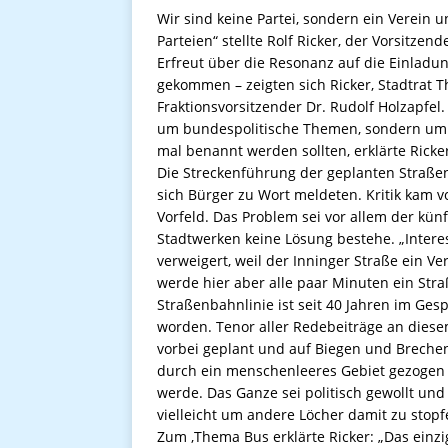
Wir sind keine Partei, sondern ein Verein u
Parteien“ stellte Rolf Ricker, der Vorsitz
Erfreut über die Resonanz auf die Einladu
gekommen – zeigten sich Ricker, Stadtrat Th
Fraktionsvorsitzender Dr. Rudolf Holzapfe
um bundespolitische Themen, sondern um k
mal benannt werden sollten, erklärte Ricke
Die Streckenführung der geplanten Straße
sich Bürger zu Wort meldeten. Kritik kam
Vorfeld. Das Problem sei vor allem der kün
Stadtwerken keine Lösung bestehe. „Inte
verweigert, weil der Inninger Straße ein V
werde hier aber alle paar Minuten ein Str
Straßenbahnlinie ist seit 40 Jahren im Gesp
worden. Tenor aller Redebeiträge an dies
vorbei geplant und auf Biegen und Brech
durch ein menschenleeres Gebiet gezogen
werde. Das Ganze sei politisch gewollt und
vielleicht um andere Löcher damit zu stopf
Zum ‚Thema Bus erklärte Ricker: „Das einz