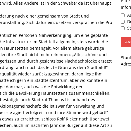
Bitte
 wird. Alles Andere ist in der Schwebe; da ist überhaupt
Info
Au
rderung nach einer gemeinsam von Stadt und
De
anstaltung. Sich dafür einzusetzen versprachen die Pro
St
ntlichen Personen-Nahverkehr ging, um eine geplante
e Infrastruktur im Stadtteil allgemein, stets wurde die
n Haunstetten bemängelt. Vor allem ältere gebürtige
rden ihre Stadt nicht mehr erkennen: „Alte, schöne und
*funk
erissen und durch gesichtslose Flachdachblöcke ersetzt,
Adre
drängt auch noch das letzte Grün aus dem Stadtbild!“
qualität wieder zurückzugewinnen, daran liege ihm
hätte ich gern ein Stadtteilzentrum, aber wo könnte ein
läge dankbar, auch was die Entwicklung der
sich die Bevölkerung Haunstettens zusammenschließen,
 bestätigte auch Stadtrat Thomas Lis anhand des
e Aktionsgemeinschaft; die ist zwar für Verwaltung und
er sie agiert erfolgreich und ihre Stimme wird gehört!“
m etwas zu erreichen, schloss Rolf Ricker nach über zwei
hen, auch im nächsten Jahr die Bürger auf diese Art zu