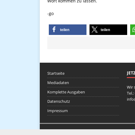
Wort kommen zu lassen.
-go
teilen
teilen
JET
Startseite
Mediadaten
Wir 
Komplette Ausgaben
Tel.
inf
Datenschutz
Impressum