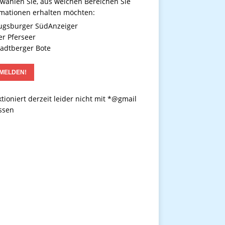
 wählen Sie, aus welchen Bereichen Sie
rmationen erhalten möchten:
gsburger SüdAnzeiger
r Pferseer
adtberger Bote
tioniert derzeit leider nicht mit *@gmail
ssen