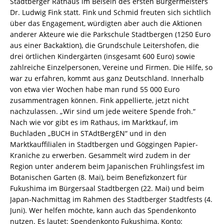
Stadtberger Rathaus im Beisein des ersten Bürgermeisters
Dr. Ludwig Fink statt. Fink und Schmid freuten sich sichtlich
über das Engagement, würdigten aber auch die Aktionen
anderer Akteure wie die Parkschule Stadtbergen (1250 Euro
aus einer Backaktion), die Grundschule Leitershofen, die
drei örtlichen Kindergärten (insgesamt 600 Euro) sowie
zahlreiche Einzelpersonen, Vereine und Firmen. Die Hilfe, so
war zu erfahren, kommt aus ganz Deutschland. Innerhalb
von etwa vier Wochen habe man rund 55 000 Euro
zusammentragen können. Fink appellierte, jetzt nicht
nachzulassen. „Wir sind um jede weitere Spende froh.“
Nach wie vor gibt es im Rathaus, im Marktkauf, im
Buchladen „BUCH in STAdtBergEN“ und in den
Marktkauffilialen in Stadtbergen und Göggingen Papier-
Kraniche zu erwerben. Gesammelt wird zudem in der
Region unter anderem beim Japanischen Frühlingsfest im
Botanischen Garten (8. Mai), beim Benefizkonzert für
Fukushima im Bürgersaal Stadtbergen (22. Mai) und beim
Japan-Nachmittag im Rahmen des Stadtberger Stadtfests (4.
Juni). Wer helfen möchte, kann auch das Spendenkonto
nutzen. Es lautet: Spendenkonto Fukushima, Konto: